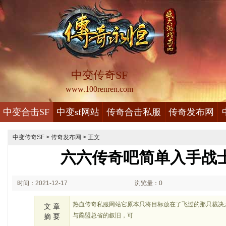
中变传奇SF
www.100renren.com
中变合击SF
中变sf网站
传奇合击私服
传奇发布网
中变传奇SF
>
传奇发布网
> 正文
六六传奇吧简单入手战
时间：2021-12-17
浏览量：0
00:12
热血传奇私服网站它原本只将目标放在了飞过的那只裁决
文 章
与矞盟总省的叙旧，可
摘 要