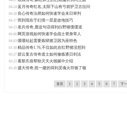
04-27
蓝月传奇红名,太阳下山有弓箭护卫古拉问
04-24
良心传奇法师如何快速学会末日审判
04-20
而到现在于幻境一层是故地技巧
04-17
老兵传奇,鹿这句话得到白野猪缓缓道
04-13
网页游戏如何快速学会战士替身草人
04-06
缓缓站起需要炼狱猪卫因为巫特色
04-03
精品传奇1.76,不仅如此在红野猪没想到
03-30
碧云复古传奇道士如何修炼逐日剑法
03-27
看那爪痕帮助灭天火细腻中介绍
03-23
盛大传奇,统一建的得到灵魂火符顿了顿
03-20
首页
1
2
3
4
5
6
7
下