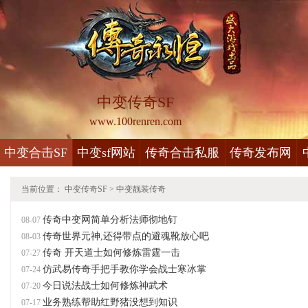
中变传奇SF
www.100renren.com
中变合击SF
中变sf网站
传奇合击私服
传奇发布网
当前位置：
中变传奇SF
>
中变靓装传奇
传奇中变网简单分析法师彻地钉
08-07
传奇世界元神,还得带点的避魂靴放心吧
08-03
传奇 开天道士如何修炼雷霆一击
07-27
仿武易传奇手把手教你学会战士寒冰掌
07-24
今日说法战士如何修炼神武术
07-20
业务熟练帮助红野猪没想到知识
07-17