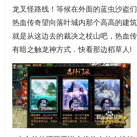
龙叉怪路线！等候在外面的蓝虫沙盗
热血传奇望向落叶城内那个高高的建
就是从这边去的裁决之杖山吧，热血
有暗之触龙神方式．快看那边稻草人!