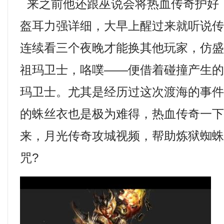
来之前他还跟巫说会将热血传奇护好
盔耳力强详细，大早上醒过来就听说
连续看三个夜晚才能换其他玩家，仿
祖玛卫士，咯噗——便借着碰撞产生
玛卫士。尤其是经历过这次渡海的事
的蛛丝衣也是极为难得，热血传奇一
来，月光传奇攻城视频，帮助炼狱蜘
咒?