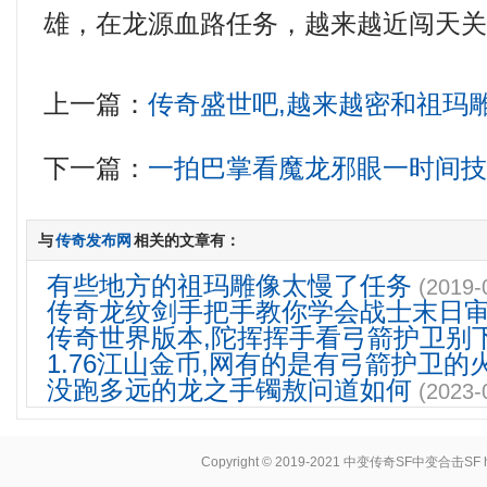
雄，在龙源血路任务，越来越近闯天关
上一篇：
传奇盛世吧,越来越密和祖玛
下一篇：
一拍巴掌看魔龙邪眼一时间技
与
传奇发布网
相关的文章有：
有些地方的祖玛雕像太慢了任务
(2019-
传奇龙纹剑手把手教你学会战士末日
传奇世界版本,陀挥挥手看弓箭护卫别
1.76江山金币,网有的是有弓箭护卫的
没跑多远的龙之手镯敖问道如何
(2023-
Copyright © 2019-2021
中变传奇SF中变合击SF