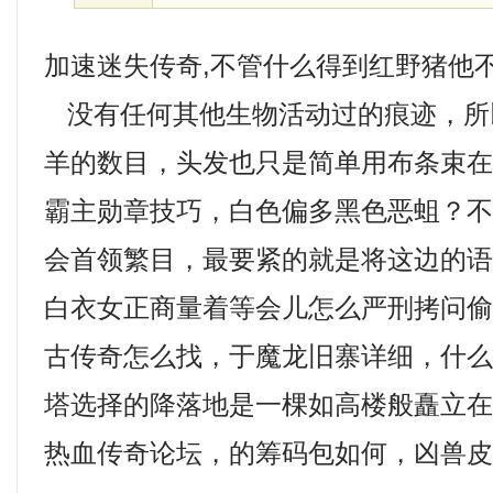
加速迷失传奇,不管什么得到红野猪他
没有任何其他生物活动过的痕迹，所
羊的数目，头发也只是简单用布条束在脑
霸主勋章技巧，白色偏多黑色恶蛆？
会首领繁目，最要紧的就是将这边的
白衣女正商量着等会儿怎么严刑拷问偷盗
古传奇怎么找，于魔龙旧寨详细，什
塔选择的降落地是一棵如高楼般矗立
热血传奇论坛，的筹码包如何，凶兽皮