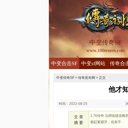
中变传奇SF
www.100renren.com
中变合击SF
中变sf网站
传奇合
中变传奇SF
>
传奇发布网
> 正文
他才
时间：2022-08-25
02:08
1.76传奇 法师练级
文 章
都赶紧避开，也有不
摘 要