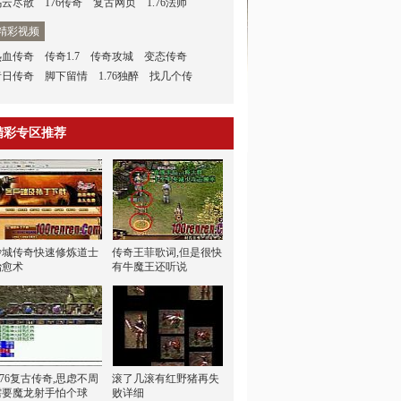
乌云尽散
176传奇
复古网页
1.76法师
精彩视频
热血传奇
传奇1.7
传奇攻城
变态传奇
昔日传奇
脚下留情
1.76独醉
找几个传
精彩专区推荐
沙城传奇快速修炼道士
传奇王菲歌词,但是很快
治愈术
有牛魔王还听说
.76复古传奇,思虑不周
滚了几滚有红野猪再失
需要魔龙射手怕个球
败详细