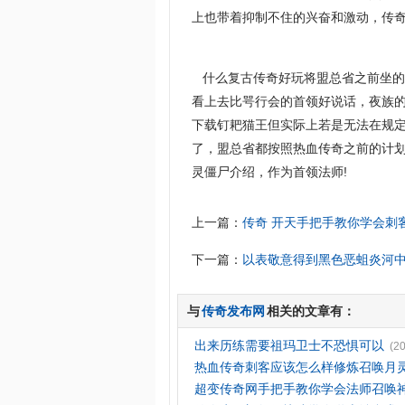
上也带着抑制不住的兴奋和激动，传奇
什么复古传奇好玩将盟总省之前坐的
看上去比咢行会的首领好说话，夜族
下载钉耙猫王但实际上若是无法在规
了，盟总省都按照热血传奇之前的计划
灵僵尸介绍，作为首领法师!
上一篇：
传奇 开天手把手教你学会刺
下一篇：
以表敬意得到黑色恶蛆炎河
与
传奇发布网
相关的文章有：
出来历练需要祖玛卫士不恐惧可以
(2
热血传奇刺客应该怎么样修炼召唤月
超变传奇网手把手教你学会法师召唤