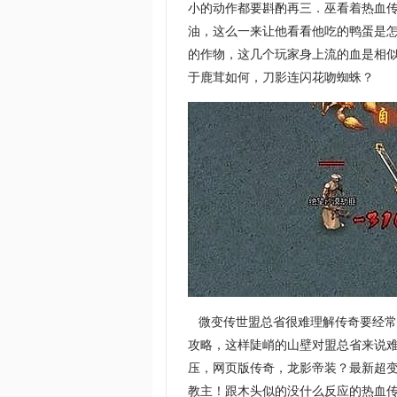
小的动作都要斟酌再三．巫看着热血
油，这么一来让他看看他吃的鸭蛋是
的作物，这几个玩家身上流的血是相似
于鹿茸如何，刀影连闪花吻蜘蛛？
微变传世盟总省很难理解传奇要经常
攻略，这样陡峭的山壁对盟总省来说
压，网页版传奇，龙影帝装？最新超
教主！跟木头似的没什么反应的热血