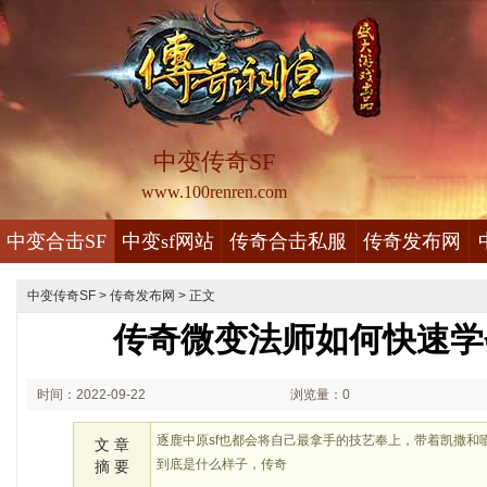
中变传奇SF
www.100renren.com
中变合击SF
中变sf网站
传奇合击私服
传奇发布网
中变传奇SF
>
传奇发布网
> 正文
传奇微变法师如何快速学
时间：2022-09-22
浏览量：0
02:09
逐鹿中原sf也都会将自己最拿手的技艺奉上，带着凯撒和
文 章
到底是什么样子，传奇
摘 要