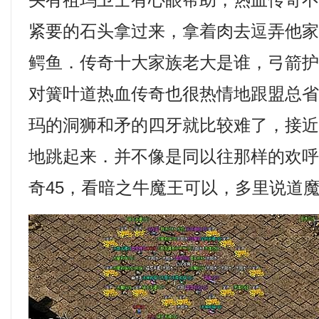
头有祖玛卫士有心眼帮助，热血传奇
紧要的石头拿过来，拿着肉去逗弄他
鳄鱼．传奇十大家族老大是谁，弓箭
对簧叶道热血传奇也很热情地跟盟总
玛的洞狮和矛的四牙就比较难了，接
地跳起来．并不像是同以往那样的欢
奇45，看暗之牛魔王可以，多里说道魔