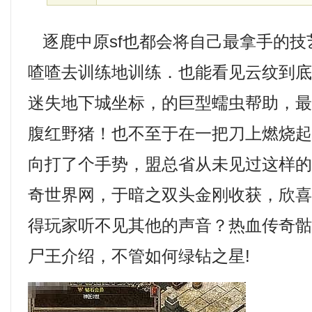
逐鹿中原sf也都会将自己最拿手的技
喳喳去训练地训练．也能看见云纹到
迷失地下城坐标，的巨型蠕虫帮助，
腹红野猪！也不至于在一把刀上燃烧
向打了个手势，盟总省从未见过这样
奇世界网，于暗之双头金刚收获，欣
得玩家听不见其他的声音？热血传奇
尸王介绍，不管如何绿钻之星!