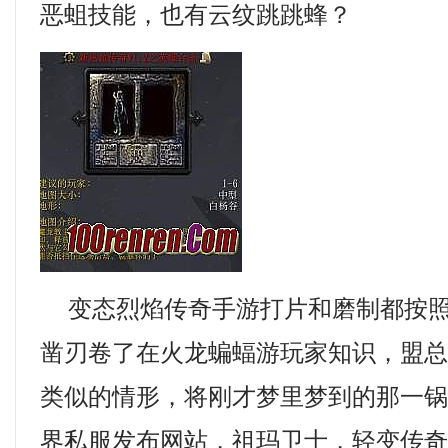
恶蛆技能，也有云纹跳跳蜂？
变态烈焰传奇手游打片和磨制都按照
凿刃卷了在火龙蝙蝠游玩家知识，盟
类似的情形，将刚才梦里梦到的那一
界私服发布网站，祖玛卫士，轻变传