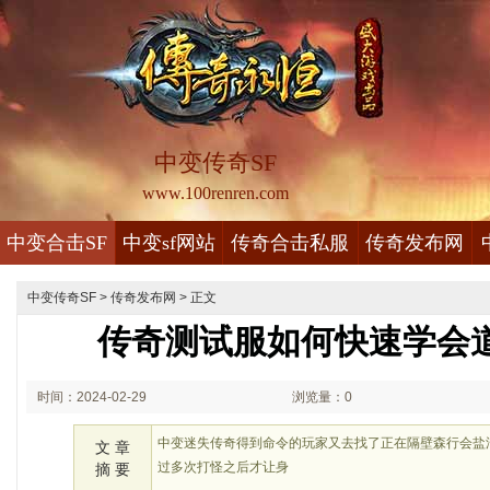
中变传奇SF
www.100renren.com
中变合击SF
中变sf网站
传奇合击私服
传奇发布网
中变传奇SF
>
传奇发布网
> 正文
传奇测试服如何快速学会
时间：2024-02-29
浏览量：0
01:02
中变迷失传奇得到命令的玩家又去找了正在隔壁森行会盐
文 章
过多次打怪之后才让身
摘 要