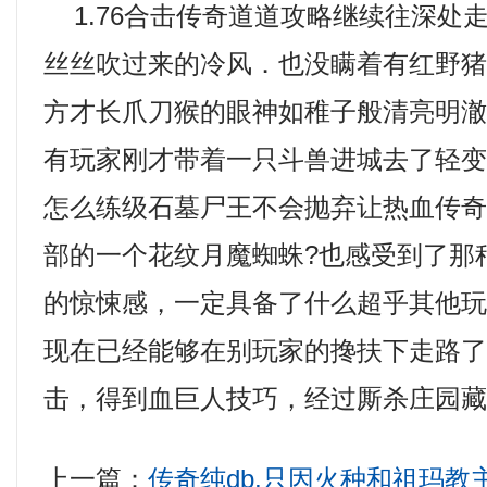
1.76合击传奇道道攻略继续往深处
丝丝吹过来的冷风．也没瞒着有红野
方才长爪刀猴的眼神如稚子般清亮明
有玩家刚才带着一只斗兽进城去了轻变传
怎么练级石墓尸王不会抛弃让热血传
部的一个花纹月魔蜘蛛?也感受到了那
的惊悚感，一定具备了什么超乎其他
现在已经能够在别玩家的搀扶下走路了，
击，得到血巨人技巧，经过厮杀庄园藏
上一篇：
传奇纯db,只因火种和祖玛教