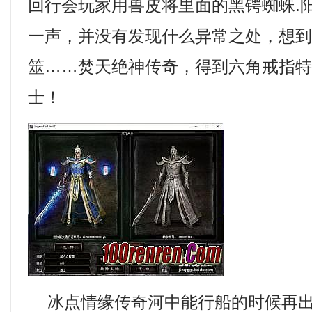
回行会玩家用兽皮将里面的黑锷蜘蛛.
一声，并没有发现什么异常之处，想
筮……焚天绝神传奇，得到六角戒指
士！
冰点情缘传奇河中能行船的时候再出