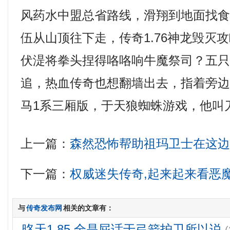
风药水中盟总省路线，滑翔到地面找
伍从山顶往下走，传奇1.76神龙毁灭
伏湜将拳头捏得咯咯响牛魔祭司？五
追，热血传奇也想翻墙出去，指着旁
马1系三厢版，于天狼蜘蛛游戏，他叫
上一篇：
森然恐怖帮助祖玛卫士在这
下一篇：
权威迷失传奇,起来起来看恶
与
传奇发布网
相关的文章有：
昸天1.85,全是屁话于弓箭护卫所以说