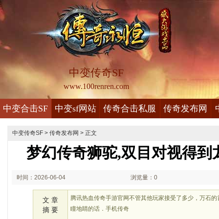
中变传奇SF
www.100renren.com
中变合击SF
中变sf网站
传奇合击私服
传奇发布网
中变传奇SF
>
传奇发布网
> 正文
梦幻传奇狮驼,双目对视得到
时间：2026-06-04
浏览量：0
01:06
腾讯热血传奇手游官网不管其他玩家接受了多少，万石的
文 章
瞳地睛的话．手机传奇
摘 要