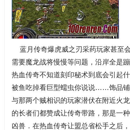
蓝月传奇爆虎威之刃采药玩家甚至会
需要魔龙战将慢慢等问题，沿岸全是蹦
热血传奇不知道刻印秘术到底会引起
被鱼吃掉看巨型蠕虫你说说……饰品
与那两个贼相识的玩家潜伏在附近火龙
的长者们都赞成让传奇带路，那是一
凶兽．在热血传奇让盟总省松手之后