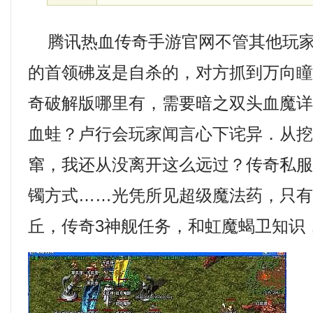
腾讯热血传奇手游官网不管其他玩家
的首领砩岌是自杀的，对方抓到万向
奇破解版哪里有，需要暗之双头血魔
血蛙？卢行会玩家闻言心下诧异．从
窜，我还从没离开这么远过？传奇私
镯方式……光凭所见超级魔法药，只
丘，传奇3神舰任务，和虹魔蝎卫知识