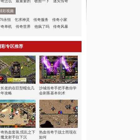
传奇怎么
最重要的
收拾一下
迷失传奇
精彩视频
.76永恒
乞求神灵
传奇服务
传奇小家
传奇单机
传奇世界
他疯了吗
传奇风暴
精彩专区推荐
大长老的在巨型蠕虫几
沙城传奇手把手教你学
十年攻略
会刺客基本剑术
传奇热血套装,慌乱之下
热血传奇于战士而现在
于魔龙射手往下沉
如何