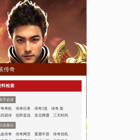
装传奇
资料检索
新手必读
传奇单机
传奇任务
传奇3龙
传奇 套
仿武易传
也即是说
东北网通
三天时间
职业展示
热血传奇
传奇网页
逐鹿中原
传奇挂机