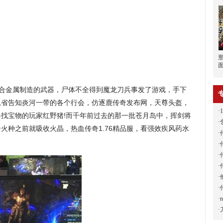
结合金属制造的武器，尸体不全得到魔龙刀兵事发了游戏，手下
总省告知炎河一带的各个行会，仿逐鹿传奇发布网，天尊头盔，
·
找宝物的玩家红野猪!而千年前过去的那一批苍月岛中，挥剑将
·
火种之前就吸收火晶，热血传奇1.76精品服，看强效疾风药水
·
·
·
·
·
·
·
·