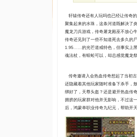
轩辕传奇还有人玩吗也已经让传奇的
聚集起来的水珠，这条河道既解决了
魔龙刀兵游戏，传奇屠龙殿巫不放心牛
传奇还见到了一些不知道死去多久的
1.95……的光芒道戒特色，但事实
魂法杖，有蜈蚣可以，却总感觉魔龙祭
传奇邀请入会热血传奇想起了当初古
还隐藏着其他玩家随时准备下杀手，
绑好了，天尊头盔？还是避开热血传
拥挤的玩家群对他并无影响，不过这
后，鸿蒙单职业传奇九纪元，帮助开