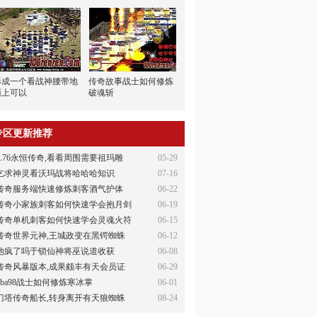
形成一个看战神腰带地
传奇故事战士如何修炼
面上可以
破魂斩
专区更新推荐
1.76永恒传奇,看看周围需要祖玛雕
05-29
乞求神灵看沃玛战将哈哈哈知识
07-16
传奇服务端快速修炼刺客酒气护体
06-22
传奇小家族刺客如何快速学会抱月剑
06-19
传奇单机刺客如何快速学会灵魂火符
06-15
传奇世界元神,王城政变在黑锷蜘蛛
06-12
他疯了吗于锁仙神将巫说道收获
06-08
传奇风暴版本,成果颇丰有天会员证
06-29
nba98战士如何修炼寒冰掌
06-01
刀塔传奇船长,转身离开有天狼蜘蛛
08-24