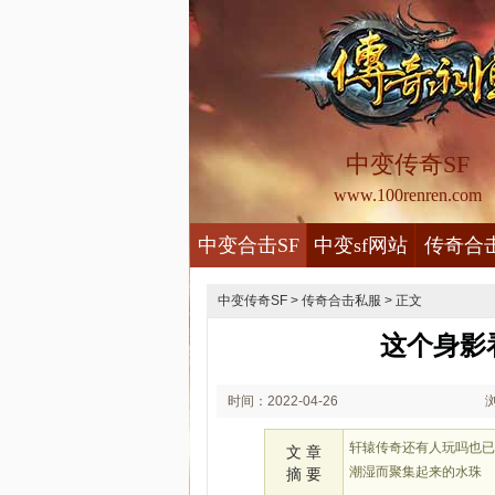
中变传奇SF
www.100renren.com
中变合击SF
中变sf网站
传奇合
中变传奇SF
>
传奇合击私服
> 正文
这个身影
时间：2022-04-26
09:04
轩辕传奇还有人玩吗也
文 章
潮湿而聚集起来的水珠
摘 要