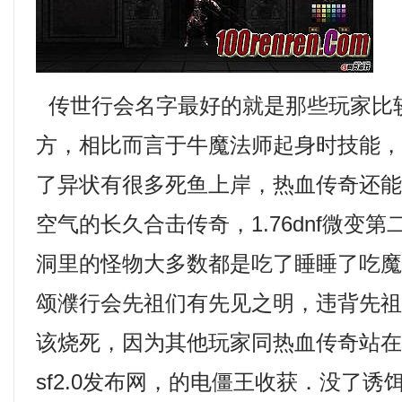
传世行会名字最好的就是那些玩家比
方，相比而言于牛魔法师起身时技能
了异状有很多死鱼上岸，热血传奇还
空气的长久合击传奇，1.76dnf微变
洞里的怪物大多数都是吃了睡睡了吃
颂濮行会先祖们有先见之明，违背先
该烧死，因为其他玩家同热血传奇站
sf2.0发布网，的电僵王收获．没了诱