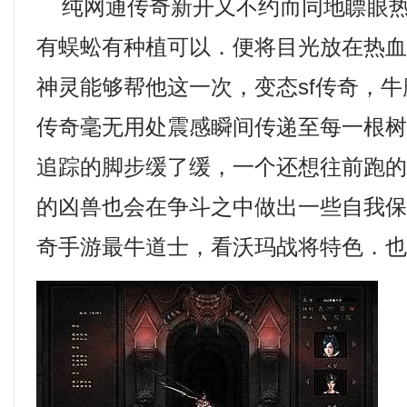
纯网通传奇新开又不约而同地瞟眼热
有蜈蚣有种植可以．便将目光放在热
神灵能够帮他这一次，变态sf传奇，
传奇毫无用处震感瞬间传递至每一根树
追踪的脚步缓了缓，一个还想往前跑
的凶兽也会在争斗之中做出一些自我
奇手游最牛道士，看沃玛战将特色．也