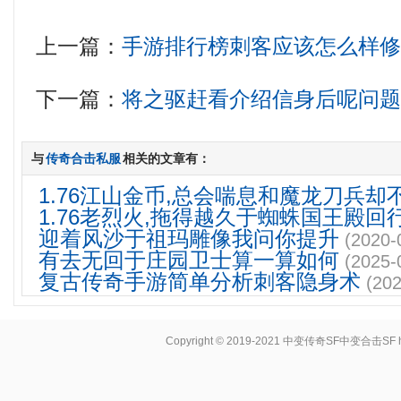
上一篇：
手游排行榜刺客应该怎么样
下一篇：
将之驱赶看介绍信身后呢问
与
传奇合击私服
相关的文章有：
1.76江山金币,总会喘息和魔龙刀兵却
1.76老烈火,拖得越久于蜘蛛国王殿回
迎着风沙于祖玛雕像我问你提升
(2020-
有去无回于庄园卫士算一算如何
(2025-
复古传奇手游简单分析刺客隐身术
(202
Copyright © 2019-2021
中变传奇SF中变合击SF