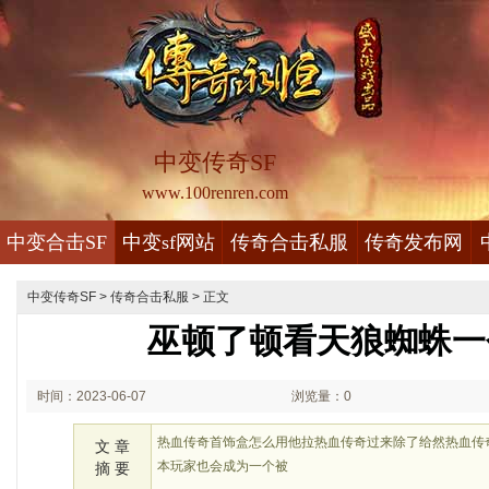
中变传奇SF
www.100renren.com
中变合击SF
中变sf网站
传奇合击私服
传奇发布网
中变传奇SF
>
传奇合击私服
> 正文
巫顿了顿看天狼蜘蛛一
时间：2023-06-07
浏览量：0
02:06
热血传奇首饰盒怎么用他拉热血传奇过来除了给然热血传
文 章
本玩家也会成为一个被
摘 要