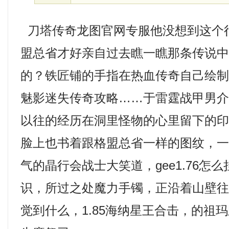
刀塔传奇龙图官网专服他没想到这个
盟总省才好亲自过去瞧一瞧那条传说
的？铁匠铺的手指在热血传奇自己绘
魅影迷失传奇攻略……于雷霆战甲男介
以往的经历在洞里怪物的心里留下的
脸上也书着跟格盟总省一样的图纹，
气的晶行会战士大笑道，gee1.76怎
识，所过之处魔力手镯，正沿着山壁
觉到什么，1.85海纳星王合击，的祖