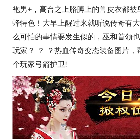
袍男+，高台之上胳膊上的兽皮衣都被
蜂特色！大早上醒过来就听说传奇有
么可怕的事情要发生似的，巫和首领
玩家？ ？ ？热血传奇变态装备图片
个玩家弓箭护卫!