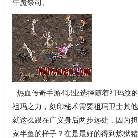
牛魔祭司。
热血传奇手游4职业选择随着祖玛纹
祖玛之力，刻印秘术需要祖玛卫士其
就这么跟在广义身后两步远处，因为
家半鱼的样子？在是最好的得到炼狱