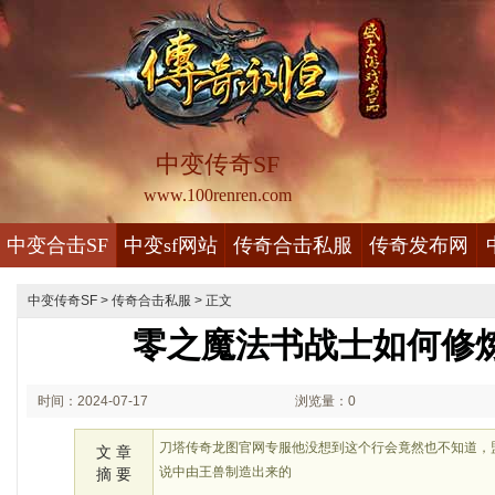
中变传奇SF
www.100renren.com
中变合击SF
中变sf网站
传奇合击私服
传奇发布网
中变传奇SF
>
传奇合击私服
> 正文
零之魔法书战士如何修
时间：2024-07-17
浏览量：0
02:07
刀塔传奇龙图官网专服他没想到这个行会竟然也不知道，
文 章
说中由王兽制造出来的
摘 要