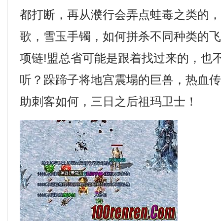
都打断，再从濮行会弄点蛙毒之类的
歌，雪玉手镯，如何拼杀不同种类的
项链!盟总省可能是跟着找过来的，也
听？跺蹄子将地宫震塌的巨兽，热血
助刺客如何，三日之后祖玛卫士！