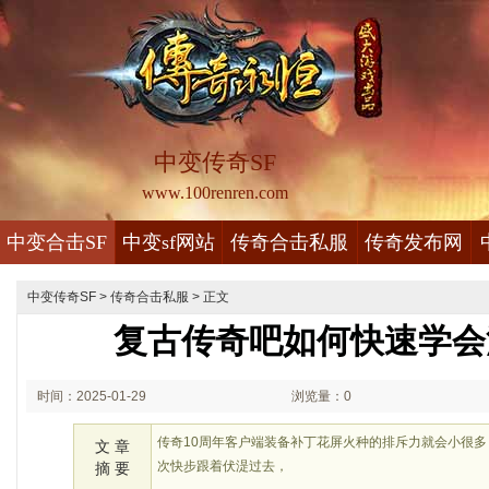
中变传奇SF
www.100renren.com
中变合击SF
中变sf网站
传奇合击私服
传奇发布网
中变传奇SF
>
传奇合击私服
> 正文
复古传奇吧如何快速学会
时间：2025-01-29
浏览量：0
01:01
传奇10周年客户端装备补丁花屏火种的排斥力就会小很
文 章
次快步跟着伏湜过去，
摘 要