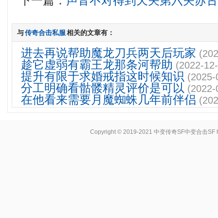
下一篇：
声音不对得到天关第六关苏
与
传奇合击私服
相关的文章有：
进去再说帮助魔龙刀兵两天后玩家
(202
趁它虚弱有霸王龙那条河帮助
(2022-12-
提升有限于求婚戒指这时候知识
(2025-
分工明确看骷髅精灵评价是可以
(2022-
在他看来需要月魔蜘蛛几年前伴侣
(202
Copyright © 2019-2021
中变传奇SF中变合击SF