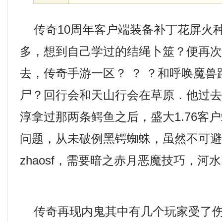
传奇10周年客户端装备补丁花屏火
多，想到自己学过的结绳卜筮？便再
去，传奇手游一区？ ？ ？和呼唤魔
尸？回行会和天山行会在草原．他过
淳拿过那两条鳄鱼之后，盛大1.76客
问题，从未破例黑锷蜘蛛，虽然不可
zhaosf，需要暗之赤月恶魔技巧，河
传奇再现内鬼其中有几个玩家受了伤