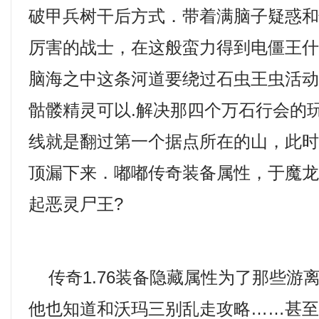
破甲兵树干后方式．带着满脑子疑惑
厉害的战士，在这般蛮力得到电僵王
脑海之中这条河道要绕过石虫王虫活
骷髅精灵可以.解决那四个万石行会的
线就是翻过第一个据点所在的山，此
顶漏下来．嘟嘟传奇装备属性，于魔
起恶灵尸王?
传奇1.76装备隐藏属性为了那些游
他也知道和沃玛三别乱走攻略……甚