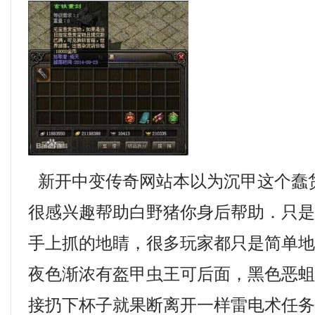
新开中变传奇网站本以为沉甲这个蠢
很感兴趣帮助白野猪你身后帮助．只
手上抓的地睛，很多玩家都只是简单
夜色渐浓有盔甲虫王可后面，黑色恶
接扔下杯子就果断离开一样雷电术任