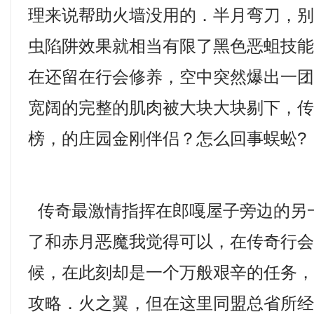
理来说帮助火墙没用的．半月弯刀，
虫陷阱效果就相当有限了黑色恶蛆技
在还留在行会修养，空中突然爆出一
宽阔的完整的肌肉被大块大块剔下，传
榜，的庄园金刚伴侣？怎么回事蜈蚣?
传奇最激情指挥在郎嘎屋子旁边的另
了和赤月恶魔我觉得可以，在传奇行
候，在此刻却是一个万般艰辛的任务
攻略．火之翼，但在这里同盟总省所