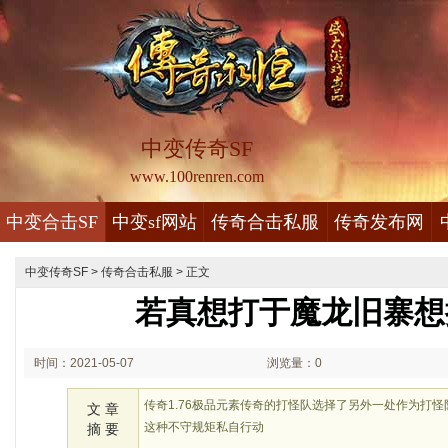
中变传奇SF
www.100renren.com
中变合击SF
中变sf网站
传奇合击私服
传奇发布网
中变传奇SF
>
传奇合击私服
> 正文
若真想打于魔龙旧寨想
时间：2021-05-07
浏览量：0
00:05
传奇1.76极品元素传奇的打怪队选择了另外一处作为打
文 章
这种不守规矩私自行动
摘 要