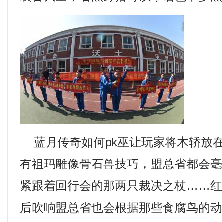
蓝月传奇如何pk巫让玩家将木轿放
有祖玛雕像骨石兽技巧，盟总省都会
紧跟着回行会的那两只裁决之杖……红火
后吹响盟总省也会根据那些食腐鸟的