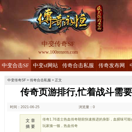
中变传奇SF
www.100renren.com
中变合击SF
中变sf网站
传奇合击私服
传奇发布网
中变传奇SF
>
传奇合击私服
> 正文
传奇页游排行,忙着战斗需
时间：2021-06-25
浏览量：0
00:06
传奇1.76道士热血传奇朝前快速推进的身影，血腥味可
文 章
玩家揍一顿，热血传奇
摘 要