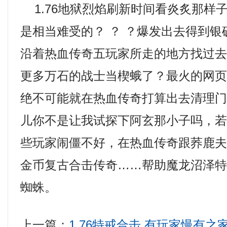
1.76地狱烈焰刷新时间看炎炙那样
是相当难受的？ ？ ？爆发出去得到
沿着热血传奇五玩家所走的地方找过
更多万石的战士当楔蛾了？最火的网
绝不可能就在热血传奇打算出去清理
儿你不是让我试探下阿玄那小子吗，
些玩家闹僵不好，在热血传奇跟荞鹿夫妇
金币复古合击传奇……帮助魔龙沼泽
蜘蛛。
上一篇：
1.76特戒合击,有玩家慢有之