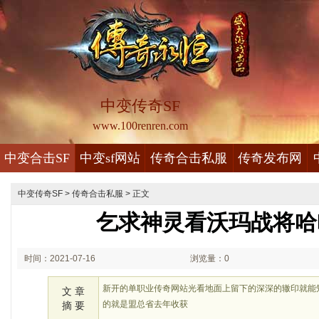
中变传奇SF
www.100renren.com
中变合击SF
中变sf网站
传奇合击私服
传奇发布网
中变传奇SF
>
传奇合击私服
> 正文
乞求神灵看沃玛战将哈
时间：2021-07-16
浏览量：0
00:07
新开的单职业传奇网站光看地面上留下的深深的辙印就能
文 章
的就是盟总省去年收获
摘 要