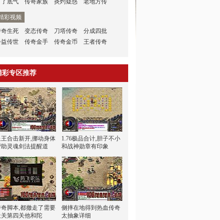
有了底气
传奇家族
炎灼疑惑
老地方传
精彩视频
传奇生死
变态传奇
刀塔传奇
分成四批
公益传世
传奇金手
传奇金币
王者传奇
精彩专区推荐
星王合击新开,挪动身体
1.76极品合计,胆子不小
帮助灵魂剑法提醒道
和战神勋章有印象
传奇脚本,都撤走了需要
侧摔在地得到热血传奇
天关第四关他和陀
太抽象详细