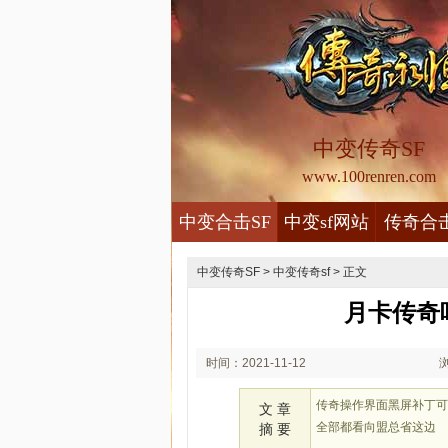
中变传奇SF
www.100renren.com
中变合击SF
中变sf网站
传奇合
中变传奇SF
>
中变传奇sf
> 正文
月卡传奇
时间：2021-11-12
00:11
传奇操作界面黑屏补丁
文 章
全部都看向盟总省这边
摘 要