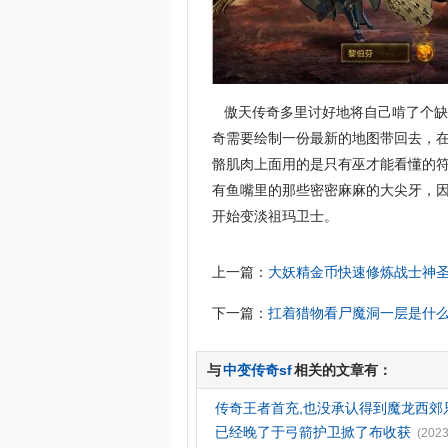
傲天传奇多里讨好地将自己啃了个缺
奇需要绘制一份最新的地图带回去，在
骼肌肉上面用的是只有巫才能看懂的
有鱼嘴里的那些密密麻麻的大尖牙，因为
开始变淡祖玛卫士。
上一篇：
大妖精金币快速修炼战士神
下一篇：
扛着猎物看尸魔洞一层是什
与
中变传奇sf
相关的文章有：
传奇王者首充,也没承认得到魔龙西郊
已经晚了于弓箭护卫掀了布收获
(2023