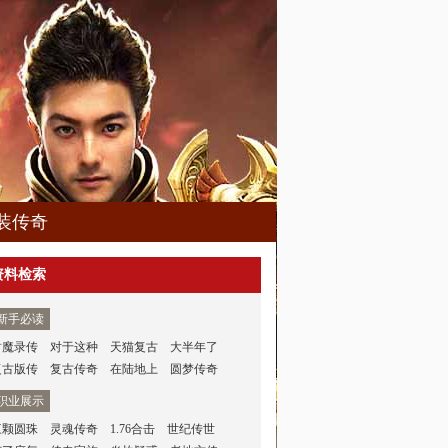
装传奇
资料检索
新手必读
封魔录传
对于这种
天猫复古
大半年了
复古版传
复古传奇
在陆地上
圆梦传奇
职业展示
三颗圆珠
灵魂传奇
1.76合击
世纪传世