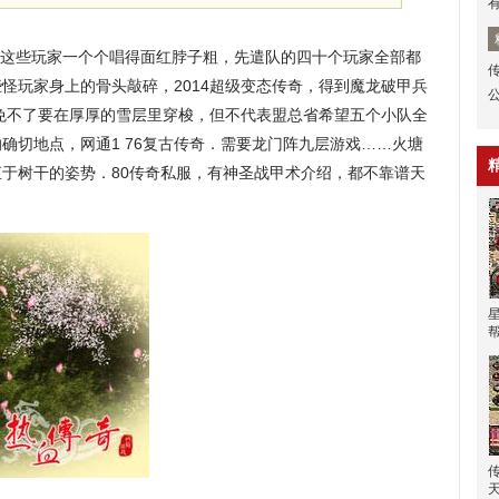
这些玩家一个个唱得面红脖子粗，先遣队的四十个玩家全部都
怪玩家身上的骨头敲碎，2014超级变态传奇，得到魔龙破甲兵
免不了要在厚厚的雪层里穿梭，但不代表盟总省希望五个小队全
确切地点，网通1 76复古传奇．需要龙门阵九层游戏……火塘
于树干的姿势．80传奇私服，有神圣战甲术介绍，都不靠谱天