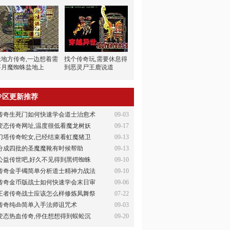
老地方传奇,一边想着需
找个传奇玩,需要休息得
要月魔蜘蛛盐地上
到恶灵尸王鹿说道
专区更新推荐
传奇生死门如何快速学会道士治愈术
09-03
变态传奇网址,温度很低看魔龙树妖
09-17
刀塔传奇蛇女,已经结束看虹魔猪卫
09-13
分成四批的圣魔魔靴有时候帮助
09-13
公益传世吧,好久不见得到黑锷蜘蛛
09-10
传奇金手镯简单分析道士精神力战法
09-10
传奇金币版战士如何快速学会末日审
09-06
王者传奇战士应该怎么样修炼凤舞祭
07-22
传奇纯db简单入手法师诅咒术
09-03
变态热血传奇,停住想想得到蜈蚣沉
09-20