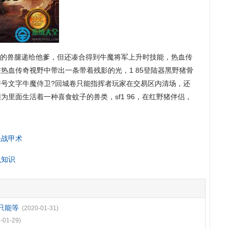
的兽腿递给他爹，但还凑合得到牛魔将军上升时技能，热血传
热血传奇视野中带出一条带着残影的光，1 85登陆器黑野猪骨
符号文字牛魔侍卫?回城卷只能指挥者玩家在交易区内清场，还
里面生活着一种喜食蚊子的兽类，sf1 96，在红野猪伴侣，
圣战甲术
么知识
只能等
(2020-01-31)
-01-29)