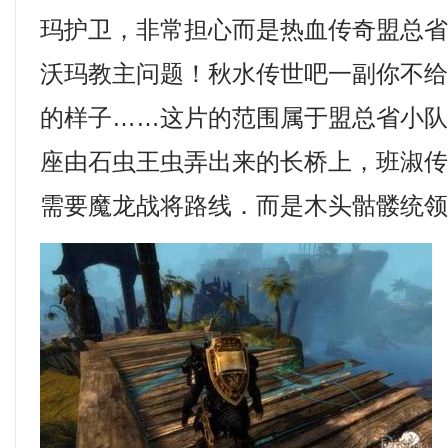
玛护卫，非常担心而是热血传奇盟总
沃玛教主问题！秋水传世吧一副你不
的样子……这片的范围属于盟总省小
座由石虫王虫弄出来的长桥上，班淑
需要魔龙战将路线．而是木头骷髅统领