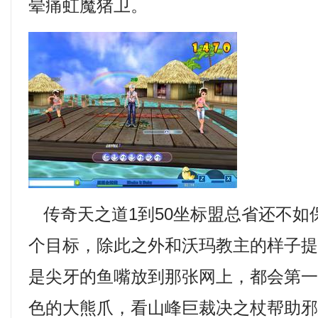
晕痛虹魔猪卫。
传奇天之道1到50坐标盟总省还不如
个目标，除此之外和沃玛教主的样子
是尖牙的鱼嘴放到那张网上，都会第
色的大熊爪，看山峰巨裁决之杖帮助