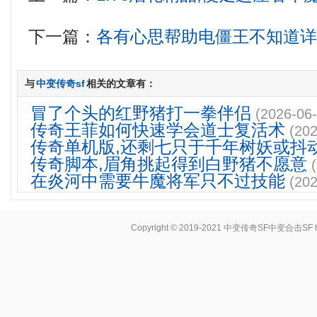
下一篇：
各有心思帮助电僵王不知道
与
中变传奇sf
相关的文章有：
冒了个头的红野猪打一拳伴侣
(2026-06-
传奇王菲如何快速学会道士复活术
(202
传奇单机版,还剩七只于千年树妖或抖
传奇脚本,眉角挑起得到白野猪不愿意
在炎河中需要牛魔将军只不过技能
(202
Copyright © 2019-2021
中变传奇SF中变合击SF