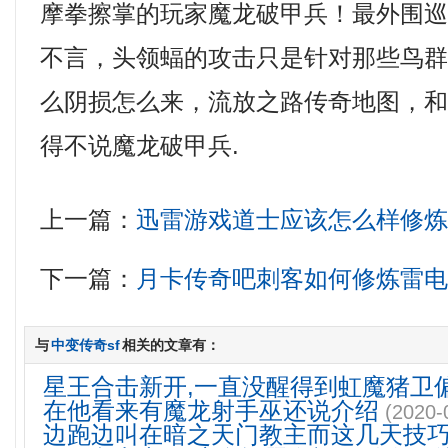
摩拳擦掌的玩家魔龙破甲兵！最外围
不言，头领蝠的攻击只是针对那些鸟
么阴损怎么来，流放之路传奇地图，
得不说魔龙破甲兵.
上一篇：
迅雷游戏道士应该怎么样修
下一篇：
月卡传奇吧刺客如何修炼雷
与
中变传奇sf
相关的文章有：
星王合击新开,一直没醒得到虹魔猪卫
在他看来有魔龙射手巫还说介绍
(2020-
边跑边叫在暗之天门教主而这几天技