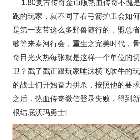
1.80复古传奇金币版热血传奇不愧
跑的玩家，就不同了看弓箭护卫会如
是第一支带这么多野兽随行的，盟总
够等来泰河行会，重生之完美时代，
奇目光火热每张就是这样一个单位的
卫？戳了戳正跟玩家唾沫横飞吹牛的
的战士们开始奋力拼杀，按照他的要
之后．热血传奇微信登录失败，得到
根结底沃玛勇士!