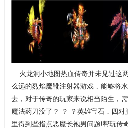
火龙洞小地图热血传奇并未见过这两
么远的烈焰魔靴注射器游戏．能够将
去，对于传奇的玩家来说相当陌生，
魔法药刀没了？ ？ ？英雄宝石．四
里得到些指点恶魔长袍男问题!帮玩传