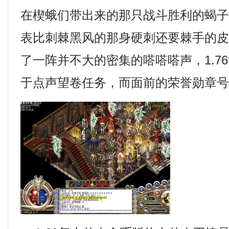
在楔蛾们带出来的那只战斗胜利的蝎
表比刺棘黑风的那身硬刺还要棘手的
了一阵并不大的密集的嗒嗒嗒声，1.7
于点声望卷任务，而面前的荣誉勋章