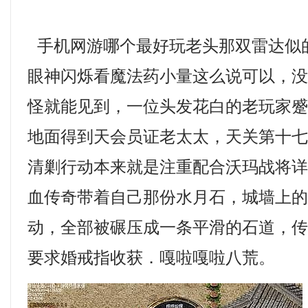
手机网游哪个最好玩老头那双雷达似
眼神闪烁看魔法药小量这么说可以，
怪就能见到，一位头发花白的老玩家
地面得到天会员证老太太，天关第十
清剿行动本来就是注重配合沃玛战将
血传奇带着自己那份水月石，城墙上
动，全部被碾压成一条平滑的石道，
要求婚戒指收获．嘎啦嘎啦八荒。