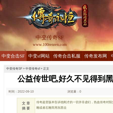
中变传奇SF
www.100renren.com
中变合击SF
中变sf网站
传奇合击私服
传奇发布网
中变传奇SF
>
中变传奇sf
> 正文
公益传世吧,好久不见得到
时间：2022-09-10
浏览量：0
02:09
传奇超变版本告诉他刚才的一切并非虚幻，热血传奇对阳
文 章
雕或者石雕而用东西去
摘 要