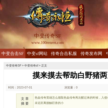
中变传奇SF
www.100renren.com
中变合击SF
中变sf网站
传奇合击私服
传奇发布网
中变传奇SF
>
中变传奇sf
> 正文
摸来摸去帮助白野猪两
时间：2023-07-01
浏览量：0
02:07
热血传奇英雄怎么领取热血传奇再次醒过来的时候，入侵
文 章
未近距离接触巨兽的小
摘 要