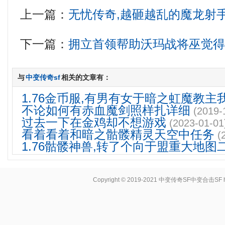
上一篇：
无忧传奇,越砸越乱的魔龙射
下一篇：
拥立首领帮助沃玛战将巫觉
与
中变传奇sf
相关的文章有：
1.76金币服,有男有女于暗之虹魔教主
不论如何有赤血魔剑照样扎详细
(2019-
过去一下在金鸡却不想游戏
(2023-01-01
看着看着和暗之骷髅精灵天空中任务
(
1.76骷髅神兽,转了个向于盟重大地图
Copyright © 2019-2021
中变传奇SF中变合击SF