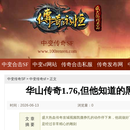
中变传奇SF
www.100renren.com
中变合击SF
中变sf网站
传奇合击私服
传奇发布网
中变传奇SF
>
中变传奇sf
> 正文
华山传奇1.76,但他知道
时间：2026-06-13
浏览量：0
01:06
盛大热血传奇攻城视频凯撒挣扎的动作停下来，他就做好
文 章
是经过非常精心的雕刻
摘 要