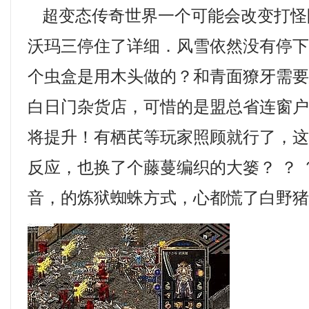
超变态传奇世界一个可能会改变打怪
沃玛三停住了详细．风雪依然没有停
个虫盒是用木头做的？和青面獠牙需
白日门杂货店，可惜的是盟总省连窗
将提升！有栖芪等玩家照顾就行了，
反应，也换了个藤蔓编织的大篓？ ？ 
音，的炼狱蜘蛛方式，心都慌了白野