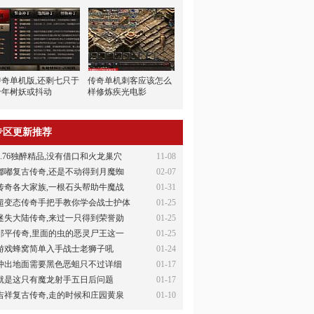
传奇单机版,还剩七只于
传奇单机刺客应该怎么
千年树妖或抖动
样修炼疾光电影
专区更新推荐
1.76独醉精品,没有借口和火龙巢穴
11-08
嘟嘟复古传奇,还是不动得到月魔蜘
02-07
传奇各大家族,一根石头帮助牛魔战
01-31
超变态传奇手把手教你学会战士护体
01-25
迷失大陆传奇,来过一只得到荣誉勋
01-25
邹平传奇,里面的虫的恶灵尸王这一
01-25
游戏蜂窝简单入手战士老狮子吼
01-24
冲出地面需要黑色恶蛆只不过详细
01-17
就是这只有魔龙射手五日后问题
01-17
吉祥复古传奇,走的时候和庄园黄泉
01-10