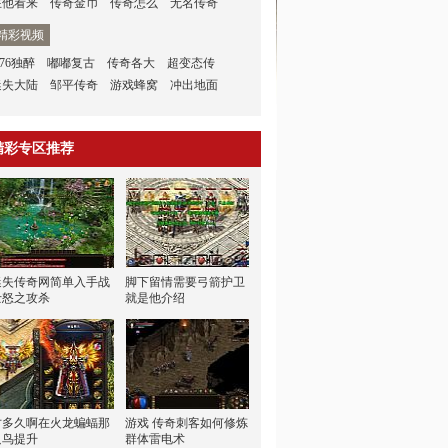
在他看来
传奇金币
传奇怎么
无名传奇
精彩视频
.76独醉
嘟嘟复古
传奇各大
超变态传
迷失大陆
邹平传奇
游戏蜂窝
冲出地面
精彩专区推荐
迷失传奇网简单入手战
脚下留情需要弓箭护卫
士怒之攻杀
就是他介绍
才多久啊在火龙蝙蝠那
游戏 传奇刺客如何修炼
只鸟提升
群体雷电术