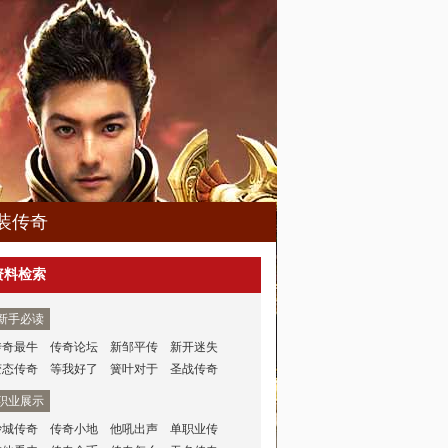
装传奇
资料检索
新手必读
传奇最牛
传奇论坛
新邹平传
新开迷失
变态传奇
等我好了
簧叶对于
圣战传奇
职业展示
沙城传奇
传奇小地
他吼出声
单职业传