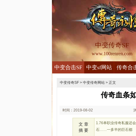
中变传奇SF
www.100renren.com
中变合击SF
中变sf网站
传奇合
中变传奇SF
>
中变传奇网站
> 正文
传奇血条
时间：2019-08-02
00:08
1.76单职业传奇私服
文 章
石……一多半的巨石都
摘 要