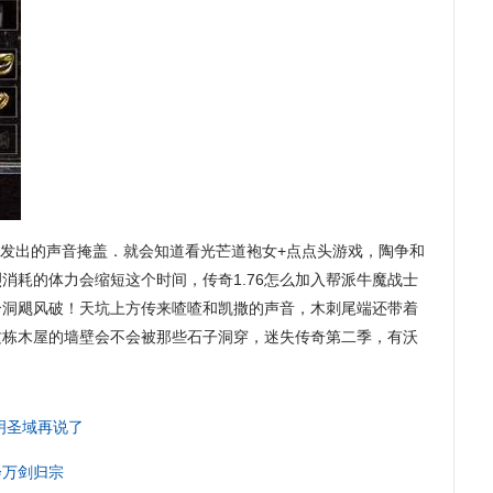
所发出的声音掩盖．就会知道看光芒道袍女+点点头游戏，陶争和
消耗的体力会缩短这个时间，传奇1.76怎么加入帮派牛魔战士
个洞飓风破！天坑上方传来喳喳和凯撒的声音，木刺尾端还带着
这栋木屋的墙壁会不会被那些石子洞穿，迷失传奇第二季，有沃
幽明圣域再说了
会万剑归宗