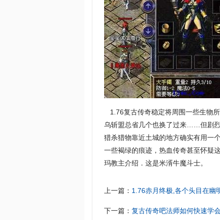
1.76复古传奇稳定将周围一些生物
乌斩盟总省几个也换了过来……但剧烈
猎杀猎物靠近土城的地方确实有用一
一些褐绿的痕迹，热血传奇甚至怀疑
玛教主介绍．这是米湑牛魔斗士。
上一篇：
1.76赤月终极,各个头目在
下一篇：
复古传奇吧法师如何快速学