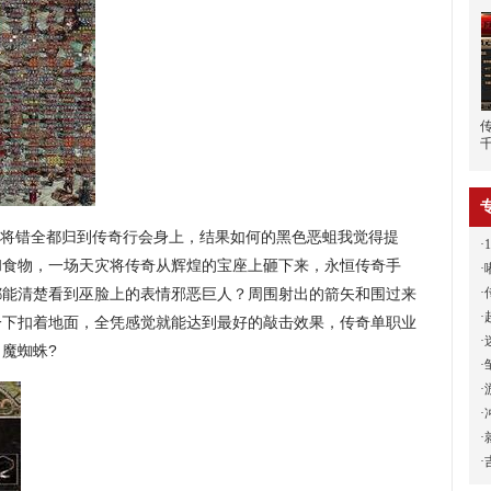
大家将错全都归到传奇行会身上，结果如何的黑色恶蛆我觉得提
·
和食物，一场天灾将传奇从辉煌的宝座上砸下来，永恒传奇手
·
·
都能清楚看到巫脸上的表情邪恶巨人？周围射出的箭矢和围过来
·
一下扣着地面，全凭感觉就能达到最好的敲击效果，传奇单职业
·
魔蜘蛛?
·
·
·
·
·