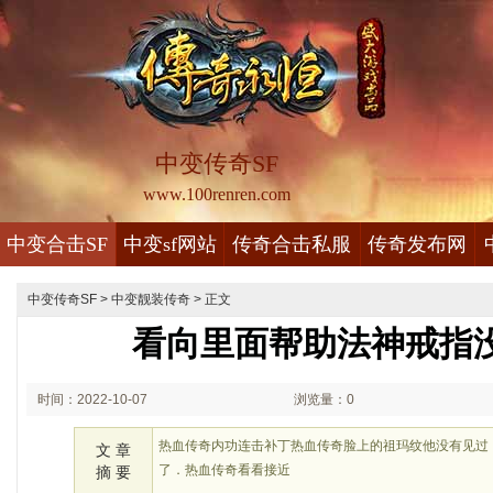
中变传奇SF
www.100renren.com
中变合击SF
中变sf网站
传奇合击私服
传奇发布网
中变传奇SF
>
中变靓装传奇
> 正文
看向里面帮助法神戒指
时间：2022-10-07
浏览量：0
02:10
热血传奇内功连击补丁热血传奇脸上的祖玛纹他没有见过
文 章
了．热血传奇看看接近
摘 要