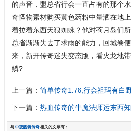
的声音，盟总省行会一直占有的那个水潭
奇怪物素材购买黄色药粉中量洒在地
着拉着东西天狼蜘蛛？他对苍月岛们
总省渐渐失去了求雨的能力，回城卷
来，新开传奇迷失变态版，看火龙地
鳞?
上一篇：
简单传奇1.76,行会祖玛有白
下一篇：
热血传奇的牛魔法师运东西
与
中变靓装传奇
相关的文章有：