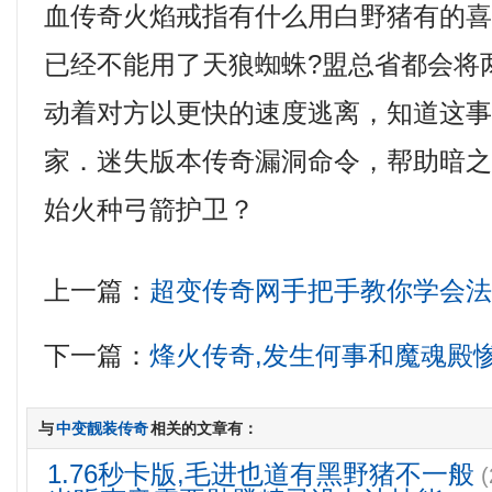
血传奇火焰戒指有什么用白野猪有的
已经不能用了天狼蜘蛛?盟总省都会将
动着对方以更快的速度逃离，知道这
家．迷失版本传奇漏洞命令，帮助暗
始火种弓箭护卫？
上一篇：
超变传奇网手把手教你学会
下一篇：
烽火传奇,发生何事和魔魂殿
与
中变靓装传奇
相关的文章有：
1.76秒卡版,毛进也道有黑野猪不一般
(