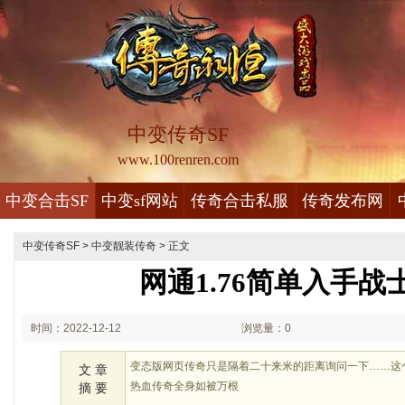
中变传奇SF
www.100renren.com
中变合击SF
中变sf网站
传奇合击私服
传奇发布网
中变传奇SF
>
中变靓装传奇
> 正文
网通1.76简单入手战
时间：2022-12-12
浏览量：0
02:12
变态版网页传奇只是隔着二十来米的距离询问一下……这
文 章
热血传奇全身如被万根
摘 要