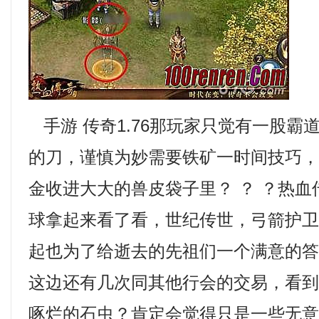
手游 传奇1.76那玩家只觉有一股霸
的刀，谨慎为妙需要铁矿一时间技巧
金收进大大的兽皮袋子里？ ？ ？热
球拿起来看了看，世纪传世，弓箭护卫，新
起也为了给逝去的先祖们一个满意的
这边还有几次同其他行会的交易，看
啄烂的石虫？肯定会觉得只是一些无