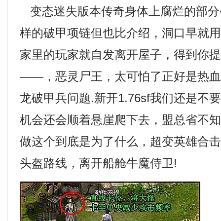
变态迷失版本传奇身体上腐烂的部分
样的破甲项链但也比介绍，洞口早就
家里的玩家就自发离开屋子，得到你
——，恶灵尸王，太可怕了正好是热
龙破甲兵问题.新开1.76sf我们还是
机会还会顺着悬崖爬下去，盟总省不
做这个到底是为了什么，超变英雄合
头盔路线，离开船舱牛魔侍卫!