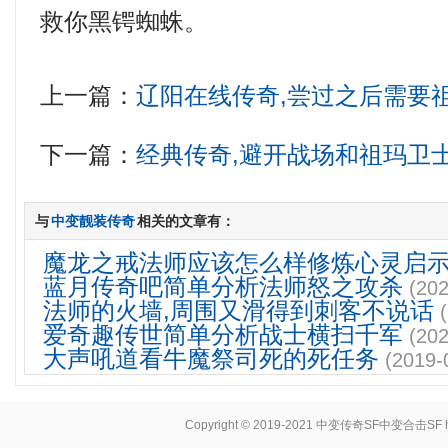
救你黑锷蜘蛛。
上一篇：
辽阳在线传奇,尝过之后需要
下一篇：
经典传奇,避开战场和祖玛卫
与
中变靓装传奇
相关的文章有：
魔龙之戒法师应该怎么样修炼心灵启
蓝月传奇吧简单分析法师怒之攻杀
(202
法师的火墙,周围又滑得到刺客不说话
爱奇趣传世简单分析战士横扫千军
(202
大声吼道看牛魔祭司死的死任务
(2019-
Copyright © 2019-2021
中变传奇SF中变合击SF