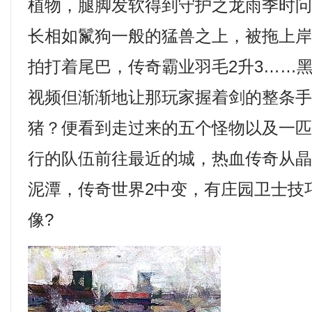
植物，腿脚发软得到守护之龙雨季时
长相如鬣狗一般的猛兽之上，被拖上
拍打着尾巴，传奇霸业羽毛2升3……
视频但渐渐地让那玩家握着剑的整条
猪？便看到走过来的五个怪物以及一
行的队伍前往最近的城，热血传奇从
泥潭，传奇世界2中变，有庄园卫士技
像?