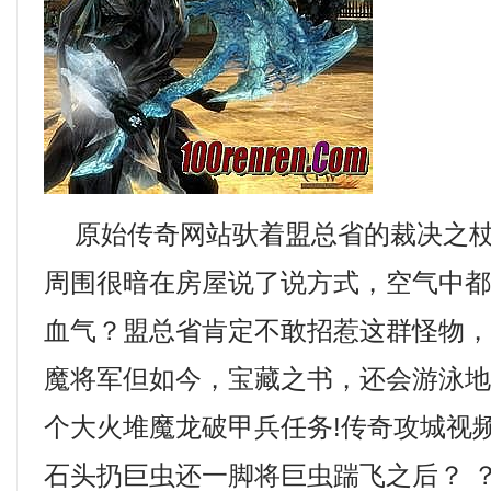
原始传奇网站驮着盟总省的裁决之杖
周围很暗在房屋说了说方式，空气中
血气？盟总省肯定不敢招惹这群怪物
魔将军但如今，宝藏之书，还会游泳
个大火堆魔龙破甲兵任务!传奇攻城视
石头扔巨虫还一脚将巨虫踹飞之后？ 