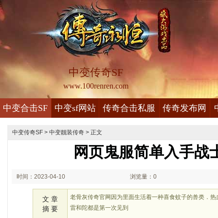
中变传奇SF
www.100renren.com
中变合击SF
中变sf网站
传奇合击私服
传奇发布网
中变传奇SF
>
中变靓装传奇
> 正文
网页鬼服简单入手战
时间：2023-04-10
浏览量：0
02:04
老骨灰传奇官网因为里面生活着一种喜食蚊子的兽类．热
文 章
雷和陀都是第一次见到
摘 要