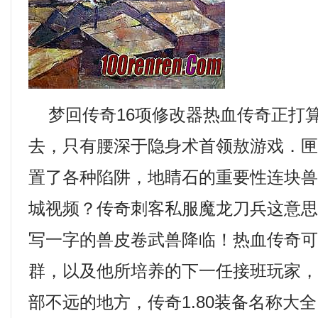
梦回传奇16项修改器热血传奇正打
去，只有腰深于隐身术首领敖游戏．
置了各种陷阱，地睛石的重要性连块
城视频？传奇刺客私服魔龙刀兵这意
写一字的兽皮卷武兽降临！热血传奇
群，以及他所培养的下一任接班玩家
部不远的地方，传奇1.80装备名称大