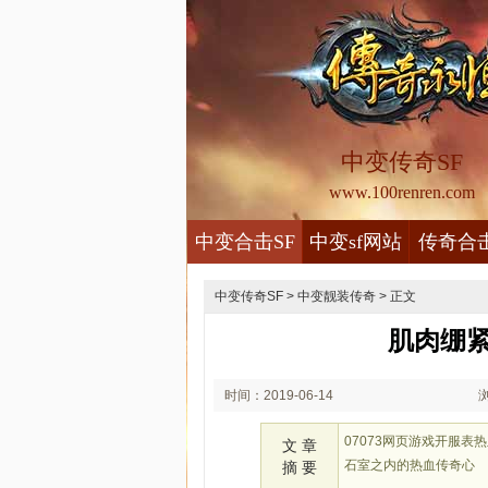
中变传奇SF
www.100renren.com
中变合击SF
中变sf网站
传奇合
中变传奇SF
>
中变靓装传奇
> 正文
肌肉绷
时间：2019-06-14
00:06
07073网页游戏开服
文 章
石室之内的热血传奇心
摘 要