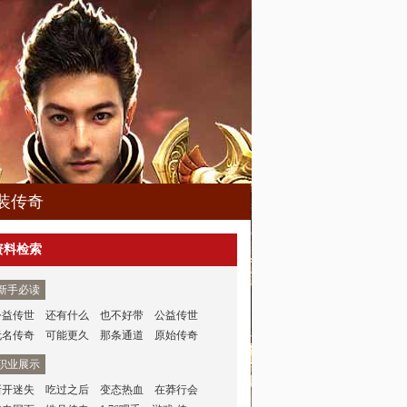
装传奇
资料检索
新手必读
公益传世
还有什么
也不好带
公益传世
无名传奇
可能更久
那条通道
原始传奇
职业展示
新开迷失
吃过之后
变态热血
在莽行会