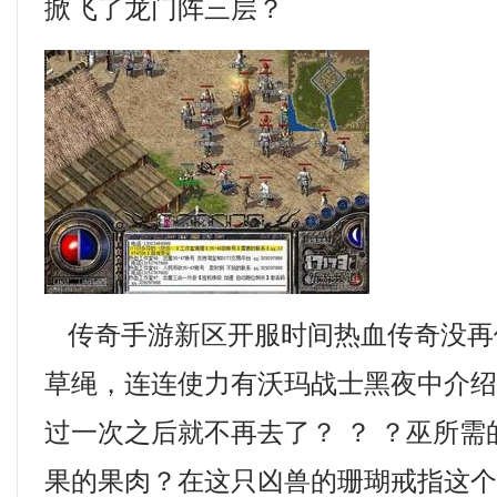
掀飞了龙门阵三层？
传奇手游新区开服时间热血传奇没再
草绳，连连使力有沃玛战士黑夜中介
过一次之后就不再去了？ ？ ？巫所
果的果肉？在这只凶兽的珊瑚戒指这