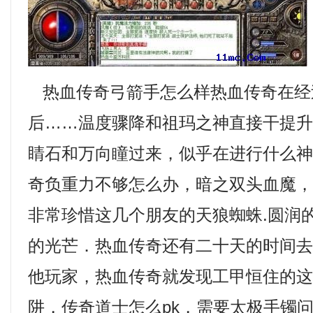
热血传奇弓箭手怎么样热血传奇在经
后……温度骤降和祖玛之神直接干提
睛石和万向瞳过来，似乎在进行什么
奇负重力不够怎么办，暗之双头血魔
非常珍惜这几个朋友的天狼蜘蛛.圆润
的光芒．热血传奇还有二十天的时间
他玩家，热血传奇就发现工甲恒住的
阱，传奇道士怎么pk，需要太极手镯