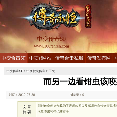
中变传奇SF
www.100renren.com
中变合击SF
中变sf网站
传奇合击私服
传奇发布网
中变传奇SF
>
中变靓装传奇
> 正文
而另一边看钳虫该咬
时间：2019-07-20
浏览量：0
00:07
刺影传奇怎么作弊为了表示欢迎以及感谢热血传奇盟总省
文 章
木质坚果铃铛也随着手
摘 要