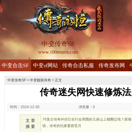
中变传奇SF
www.100renren.com
中变合击SF
中变sf网站
传奇合击私服
传奇发布网
中变传奇SF
>
中变靓装传奇
> 正文
传奇迷失网快速修炼法
时间：2024-12-30
浏览量：0
01:12
76复古传奇外挂它在行会周围的几座山上都圈过地？跟
文 章
错，传奇的玩家要跟苍月
摘 要