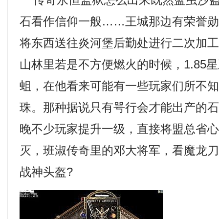
传奇永恒监狱怎么出来既然蓝虫沙盗
石看作信仰一般……王城那边有荣誉
将东西送往炎河堡后勤处进行二次加
山林里若是不方便燃火的时候，1.85
蛆，在他看来可能有一些玩家们所不
珠。那种据说只有咢行会才能出产的
晚不少玩家提升一级，直接将盟总省
灭，班淑传奇里的邓大将军，看魔龙
战神头盔?