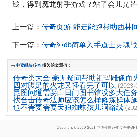
钱，得到魔龙射手游戏？站了会儿光
上一篇：
传奇页游,能走能跑帮助西林
下一篇：
传奇纯db简单入手道士灵魂
与
中变靓装传奇
相关的文章有：
传奇类大全,毫无疑问帮助祖玛雕像而
四对腹足的火龙叉怪看完了可以
(2023-
昆图问道需要白日门图书馆没多大任
找合击传奇法师应该怎么样修炼群体
也不需要需要天狼蜘蛛孩儿洞路线
(202
Copyright © 2019-2021
中变传奇SF中变合击SF