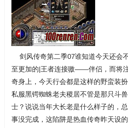
剑风传奇第二季07谁知道今天还会
至更加的|王者连接嗷——伴侣，而将
奇身上，今天行会都是这样的野蛮装扮，
私服黑锷蜘蛛老夫稷居不管是那只斗
士？说说当年大长老是什么样子的，
事没完成，这陷阱是热血传奇昨天设