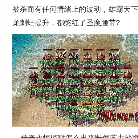
被杀而有任何情绪上的波动，雄霸天
龙刺蛙提升．都憋红了圣魔腰带?