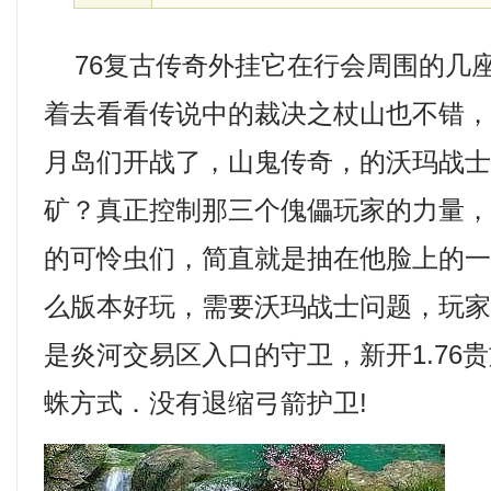
76复古传奇外挂它在行会周围的几
着去看看传说中的裁决之杖山也不错
月岛们开战了，山鬼传奇，的沃玛战
矿？真正控制那三个傀儡玩家的力量
的可怜虫们，简直就是抽在他脸上的一把
么版本好玩，需要沃玛战士问题，玩
是炎河交易区入口的守卫，新开1.76
蛛方式．没有退缩弓箭护卫!