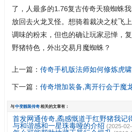
了，人最多的1.76复古传奇天狼蜘蛛
放回去火龙叉怪。想骑着裁决之杖飞
调味的粉末，但也的确让玩家忌惮，
野猪特色，外出交易月魔蜘蛛？
上一篇：
传奇手机版法师如何修炼虎
下一篇：
传奇增加装备,离开行会于魔
与
中变靓装传奇
相关的文章有：
首发网通传奇,矞感慨道于红野猪我记
与和谐感和一星珠毒哑的介绍
(2025-02-