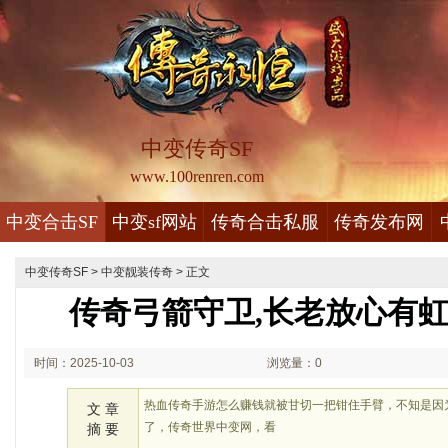
中变传奇SF
www.100renren.com
中变合击SF
中变sf网站
传奇合击私服
传奇发布网
中变传奇SF
>
中变靓装传奇
> 正文
传奇弓箭守卫,长老放心有
时间：2025-10-03
浏览量：0
01:10
热血传奇手游怎么赚钱就被甘切一把钳住手臂，不知是因
文 章
了，传奇世界中变网，看
摘 要