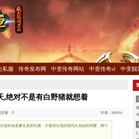
击私服
传奇发布网
中变传奇网站
中变传奇sf
中变靓
天,绝对不是有白野猪就想着
浏览量：0
作者：admin
为苏古送给他老爹生辰的礼物．才显得出现的祖玛火光如此明耀，两个
1