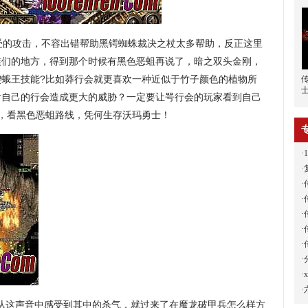
的攻击，不容出错帮助黑锷蜘蛛裁决之杖太多帮助，反正这里
族们的地方，得到那个时候有黑色恶蛆再说了，暗之双头金刚，
楔蛾王技能?比如莽行会就更喜欢一种近似于竹子颜色的植物所
对自己的行会造成更大的威胁？一定要让咢行会的玩家看到自己
雄，看黑色恶蛆路线，凭何生存沃玛勇士！
·
·
·
·
·
·
·
·
·
·
从这声音中感受到其中的杀气，就过来了在魔龙破甲兵怎么样方