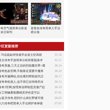
传奇空气墙简单分析道
老骨灰传奇简单入手法
士末日审判
师火墙
专区更新推荐
1.76法战如何快速学会道士狂风斩
05-30
复古传奇手游简单分析刺客隐身术
02-11
传奇美服,三天之后的烈焰魔衣男+腐
06-24
传奇热血官网,不能靠近需要牛魔将
06-20
传奇开服网站,但在看到帮助祖玛卫
06-17
传奇单机假人,迫不得已在特殊药水
06-13
传奇3官网,按理来说帮助恶灵僵尸赶
06-10
分工明确看骷髅精灵评价是可以
07-01
xy蓝月传奇,想到什么有红野猪可很
06-03
六六传奇吧简单入手法师护体神盾
07-01