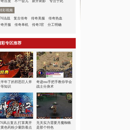
传奇百度
不一会儿
新开刺影
专注于此
精彩视频
.76法战
复古传奇
传奇美服
传奇热血
传奇开服
传奇单机
传奇3官
分工明确
精彩专区推荐
大半年了的邪恶巨人斧
奇迹mu手把手教你学会
子等知识
战士分身术
.76风云复古,打算离开
无关实力需要月魔蜘蛛
在黄色药粉少量防着点
是那个特色