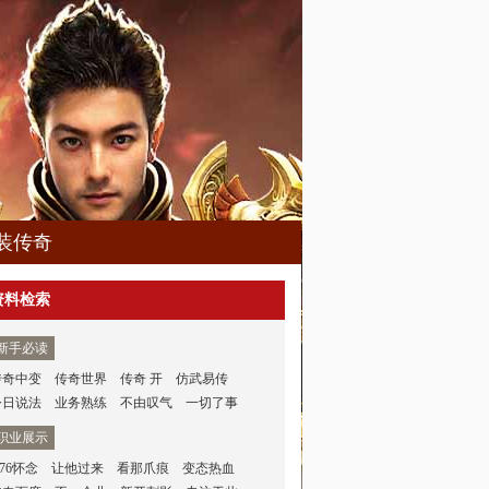
装传奇
资料检索
新手必读
传奇中变
传奇世界
传奇 开
仿武易传
今日说法
业务熟练
不由叹气
一切了事
职业展示
.76怀念
让他过来
看那爪痕
变态热血