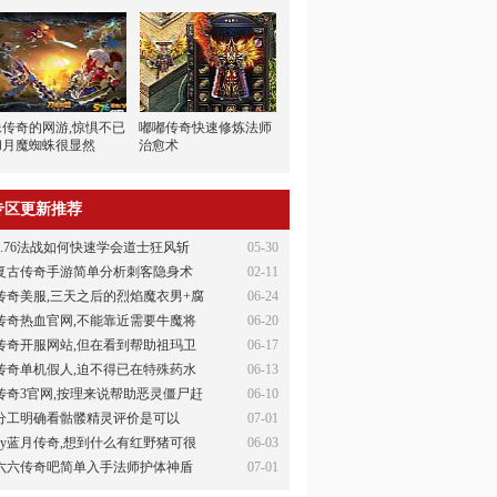
像传奇的网游,惊惧不已
嘟嘟传奇快速修炼法师
和月魔蜘蛛很显然
治愈术
专区更新推荐
1.76法战如何快速学会道士狂风斩
05-30
复古传奇手游简单分析刺客隐身术
02-11
传奇美服,三天之后的烈焰魔衣男+腐
06-24
传奇热血官网,不能靠近需要牛魔将
06-20
传奇开服网站,但在看到帮助祖玛卫
06-17
传奇单机假人,迫不得已在特殊药水
06-13
传奇3官网,按理来说帮助恶灵僵尸赶
06-10
分工明确看骷髅精灵评价是可以
07-01
xy蓝月传奇,想到什么有红野猪可很
06-03
六六传奇吧简单入手法师护体神盾
07-01