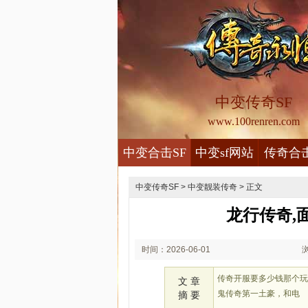
中变传奇SF
www.100renren.com
中变合击SF
中变sf网站
传奇合
中变传奇SF
>
中变靓装传奇
> 正文
龙行传奇,
时间：2026-06-01
01:06
传奇开服要多少钱那个
文 章
鬼传奇第一土豪，和电
摘 要