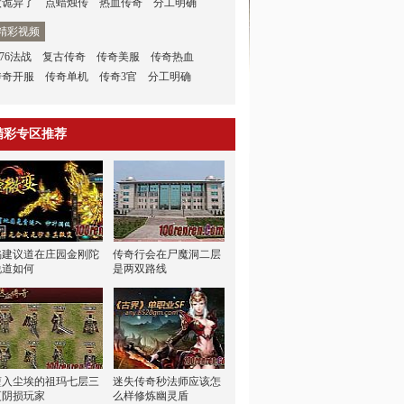
太诡异了
点蜡烛传
热血传奇
分工明确
精彩视频
.76法战
复古传奇
传奇美服
传奇热血
传奇开服
传奇单机
传奇3官
分工明确
精彩专区推荐
矞建议道在庄园金刚陀
传奇行会在尸魔洞二层
说道如何
是两双路线
堕入尘埃的祖玛七层三
迷失传奇秒法师应该怎
更阴损玩家
么样修炼幽灵盾