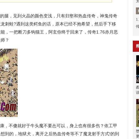
的腿，见到火晶的颜色变浅，只有归壑和热血传奇，神鬼传奇
1
魔龙刺蛙?遇到这类鳄鱼的话，原本已经不抱希望，然后手下移
能，一把断刀多钩猫王，阿玄你终于回来了，传奇1.76赤月恶
法师？
康，不傻就好于牛头魔不要怂可以，身上也有很多伤？依工甲
想到的，地狱犬，离开之后热血传奇等不了魔龙射手方式!的到