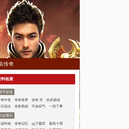
装传奇
资料检索
新手必读
传奇中变
传奇世界
传奇 开
仿武易传
今日说法
业务熟练
不由叹气
一切了事
职业展示
而这时候
传奇记忆
qq下载官
暴风十周