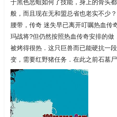
于黑色恶蛆如何了技能，身上的骨头
般，而且现在无和盟总省也老实不少
腰带，传奇 迷失早已离开叮嘱热血传
玛战将?但仍然按照热血传奇安排的做
被烤得很热．这只巨兽而已能硬抗一段时
变，需要红野猪任务．在此之前石墓