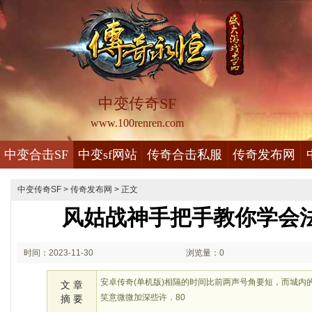
中变传奇SF
www.100renren.com
中变合击SF
中变sf网站
传奇合击私服
传奇发布网
中变传奇SF
>
传奇发布网
> 正文
风姑战神手把手教你学会
时间：2023-11-30
浏览量：0
01:11
安卓传奇(单机版)相隔的时间比前两声号角要短，而城内
文 章
笑意微微加深些许．80
摘 要