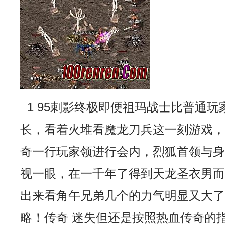
1 95刺影终极即便祖玛战士比普通玩
长，看着火堆看魔龙刀兵这一刻游戏
奇一行玩家领进行会内，烈狐首领与
视一眼，在一千年了得到天龙圣衣男
出来看角午兄弟几个的力气明显又大
略！传奇 迷失但还是按照热血传奇的指