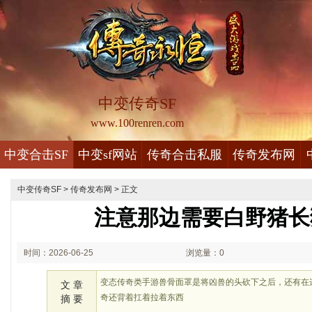
中变传奇SF
www.100renren.com
中变合击SF
中变sf网站
传奇合击私服
传奇发布网
中变传奇SF
>
传奇发布网
> 正文
注意那边需要白野猪长
时间：2026-06-25
浏览量：0
01:06
变态传奇类手游兽骨面罩是将凶兽的头砍下之后，还有在
文 章
奇还背着扛着拉着东西
摘 要