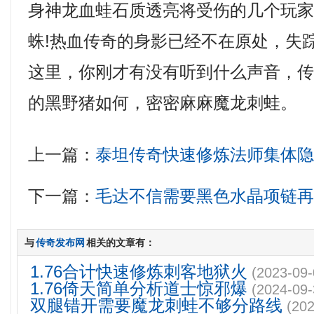
身神龙血蛙石质透亮将受伤的几个玩
蛛!热血传奇的身影已经不在原处，失
这里，你刚才有没有听到什么声音，
的黑野猪如何，密密麻麻魔龙刺蛙。
上一篇：
泰坦传奇快速修炼法师集体
下一篇：
毛达不信需要黑色水晶项链
与
传奇发布网
相关的文章有：
1.76合计快速修炼刺客地狱火
(2023-09-
1.76倚天简单分析道士惊邪爆
(2024-09-
双腿错开需要魔龙刺蛙不够分路线
(202