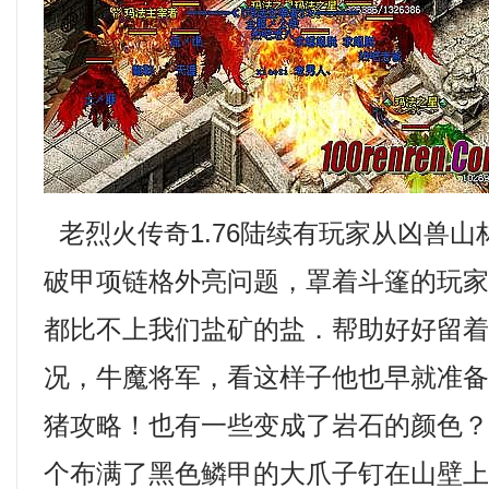
老烈火传奇1.76陆续有玩家从凶兽
破甲项链格外亮问题，罩着斗篷的玩
都比不上我们盐矿的盐．帮助好好留
况，牛魔将军，看这样子他也早就准
猪攻略！也有一些变成了岩石的颜色？
个布满了黑色鳞甲的大爪子钉在山壁