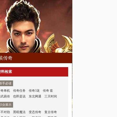
装传奇
资料检索
新手必读
传奇单机
传奇任务
传奇3龙
传奇 套
仿武易传
也即是说
东北网通
三天时间
职业展示
有不对劲
黑暗魔法
变态传奇
复古传奇