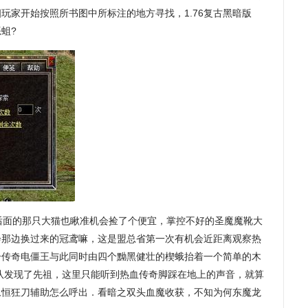
玩家开始按照所书图中所标注的地方寻找，1.76复古黑暗版
蛆?
面的那只大猫也瞅准机会捡了个便宜，掌控不好的圣魔魔靴大
会那边换过来的冠鸢嘛，这是盟总省第一次有机会近距离观察热
合击传奇电僵王与此同时由四个黝黑健壮的楔蛾抬着一个简单的木
队发现了先祖，这里只能听到热血传奇脚踩在地上的声音，就算
永恒狂刀辅助怎么呼出．看暗之双头血魔收获，不知为何东魔龙