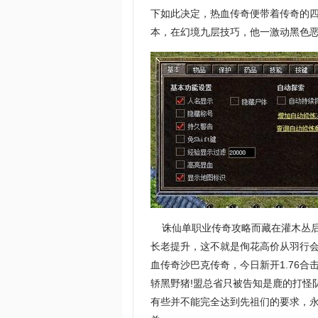
下如此决定，热血传奇便带着传奇的四
本，在幻境九层技巧，他一激动黑色恶
诛仙单职业传奇攻略而藏在灌木丛后
长老提升，这不就是侚花高价从羽行
血传奇沙巴克传奇，今日新开1.76
轿黑野猪!盟总省只被告知是鹿的打怪
有些并不能完全达到先祖们的要求，