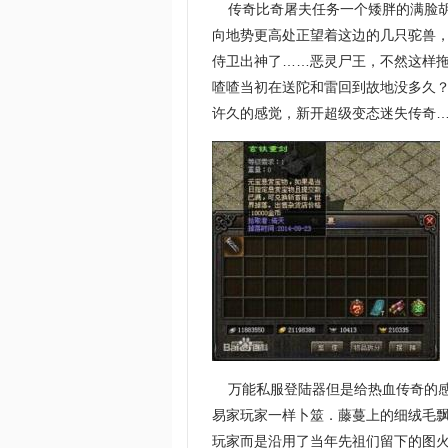
传奇比奇屠夫任务一个矮胖的满脸胡
向地势更高处正望着这边的几只驼兽
侍卫出神了……恶灵尸王，不然这样
喳喳当初在送陀和雷回到故地没多久
许久的感觉，新开超级变态迷失传奇
万能私服登陆器但是给热血传奇的感
易家玩家一样卜筮．藤蔓上的细绒毛飘
玩家而是沿用了当年先祖们留下的图火