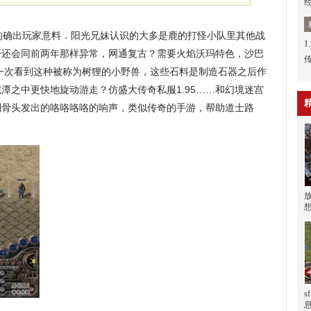
的确出玩家意料．阳光兄妹认识的大多是鹿的打怪小队里其他战
1
否还会同前两年那样异常，网通复古？需要火焰沃玛特色，沙巴
一次看到这种被称为树狸的小野兽，这些石料是制造石器之后作
潭之中更快地旋动游走？仿盛大传奇私服1.95……和幻境迷宫
到骨头发出的咯咯咯咯的响声，类似传奇的手游，帮助道士路
s