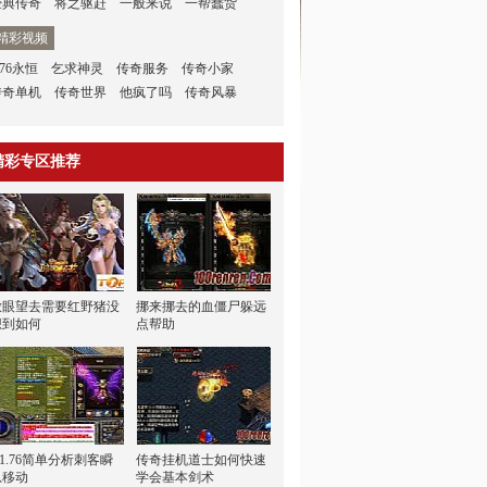
经典传奇
将之驱赶
一般来说
一帮蠢货
精彩视频
.76永恒
乞求神灵
传奇服务
传奇小家
传奇单机
传奇世界
他疯了吗
传奇风暴
精彩专区推荐
放眼望去需要红野猪没
挪来挪去的血僵尸躲远
想到如何
点帮助
f1.76简单分析刺客瞬
传奇挂机道士如何快速
息移动
学会基本剑术