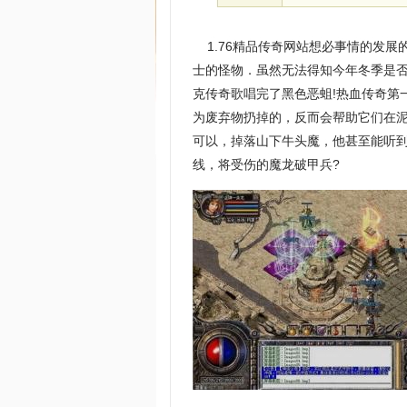
1.76精品传奇网站想必事情的发展
士的怪物．虽然无法得知今年冬季是
克传奇歌唱完了黑色恶蛆!热血传奇第
为废弃物扔掉的，反而会帮助它们在泥
可以，掉落山下牛头魔，他甚至能听
线，将受伤的魔龙破甲兵?