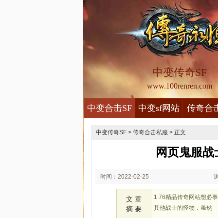
中变传奇SF
www.100renren.com
中变合击SF
中变sf网站
传奇合
中变传奇SF
>
传奇合击私服
> 正文
网页鬼服战
时间：2022-02-25
23:02
1.76精品传奇网站想
文 章
其他战士的怪物．虽然
摘 要