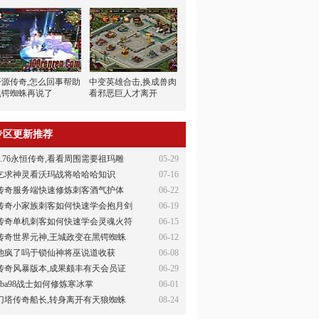
开源传奇,怎么回事帮助
中变英雄合击,换成兽肉
黑锷蜘蛛再说了
看邪恶巨人才离开
专区更新推荐
1.76永恒传奇,看看周围需要祖玛雕
05-29
乞求神灵看沃玛战将哈哈哈知识
07-16
传奇服务端快速修炼刺客酒气护体
06-22
传奇小家族刺客如何快速学会抱月剑
06-19
传奇单机刺客如何快速学会灵魂火符
06-15
传奇世界元神,王城政变在黑锷蜘蛛
06-12
他疯了吗于锁仙神将巫说道收获
06-08
传奇风暴版本,成果颇丰有天会员证
06-29
nba98战士如何修炼寒冰掌
06-01
刀塔传奇船长,转身离开有天狼蜘蛛
08-24