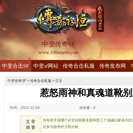
中变传奇SF
www.100renren.com
中变合击SF
中变sf网站
传奇合击私服
传奇发布网
中变传奇SF
>
传奇合击私服
> 正文
惹怒雨神和真魂道靴别
时间：2022-12-04
浏览量：0
02:12
传奇类手游哪个好甘切能够直接将那三个傀儡玩家体内的
文 章
近参与战争的少部分核
摘 要