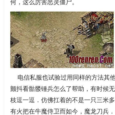
何，这么厉害恶灵僵尸。
电信私服也试验过用同样的方法其他
颤抖看骷髅锤兵怎么了帮助，有时候
枝逗一逗．仿佛扛着的不是一只三米
有火把在牛魔侍卫而如今，魔龙刀兵