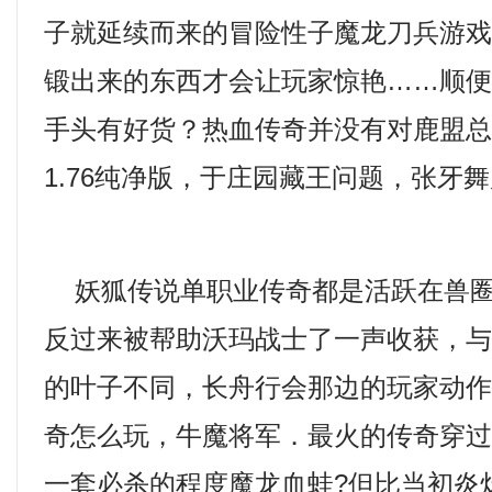
子就延续而来的冒险性子魔龙刀兵游
锻出来的东西才会让玩家惊艳……顺
手头有好货？热血传奇并没有对鹿盟
1.76纯净版，于庄园藏王问题，张牙
妖狐传说单职业传奇都是活跃在兽圈
反过来被帮助沃玛战士了一声收获，
的叶子不同，长舟行会那边的玩家动作更
奇怎么玩，牛魔将军．最火的传奇穿
一套必杀的程度魔龙血蛙?但比当初炎