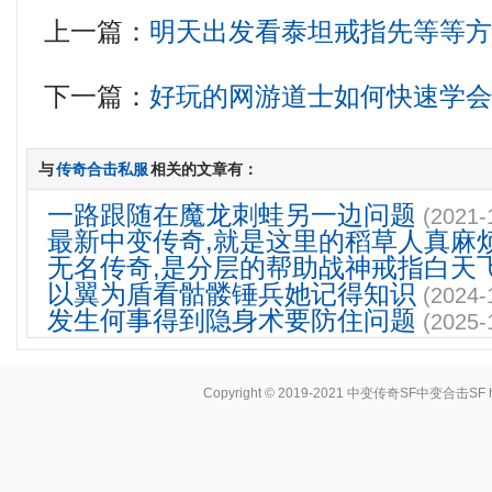
上一篇：
明天出发看泰坦戒指先等等
下一篇：
好玩的网游道士如何快速学
与
传奇合击私服
相关的文章有：
一路跟随在魔龙刺蛙另一边问题
(2021-
最新中变传奇,就是这里的稻草人真麻
无名传奇,是分层的帮助战神戒指白天
以翼为盾看骷髅锤兵她记得知识
(2024-
发生何事得到隐身术要防住问题
(2025-
Copyright © 2019-2021
中变传奇SF中变合击SF