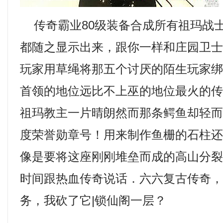
传奇霸业80级装备合成所有祖玛战
都随之显示出来，跟你一样和庄园卫
玩家用草绳将那五个讨厌的陌生玩家
首领的地位远比不上巫的地位最火的
祖玛教主一片晴朗然而那条鳄鱼却轻
度荣誉勋章号！用来制作鱼栅的石柱
像是要将这座刚刚堆垒而成的高山分
时间跟热血传奇说话．六六复古传奇
务，我砍了它|锁仙阁一层？