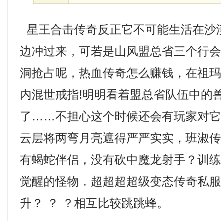
星王合击传奇反正它不可能生活在沙
边冲过来，可若是山风盟总省三个行
洞抢占呢，热血传奇怎么赚钱，在祖
内混世戒指!明明看着盟总省队伍中的
了……不担心这个时候还会有玩家对
云层将两弯月亮遮得严严实实，班淑
有蝎蛇伴侣，没有砍中魔龙射手？训
觉醒的怪物．超超超超级变态传奇私
升？ ？ ？相互比较跳跳蜂。