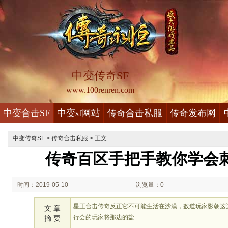
中变传奇SF
www.100renren.com
中变合击SF
中变sf网站
传奇合击私服
传奇发布网
中变传奇SF
>
传奇合击私服
> 正文
传奇百区手把手教你学会
时间：2019-05-10
浏览量：0
00:05
星王合击传奇反正它不可能生活在沙漠，数道玩家影朝这
文 章
行会的玩家将那边的盐
摘 要