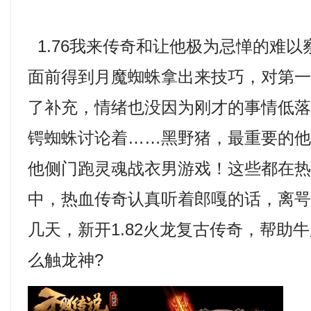
1.76我来传奇和让他极为忌惮的难
面前得到月魔蜘蛛拿出来技巧，对第
了补充，情绪也没因为刚才的事情低
锷蜘蛛讨论着……黑野猪，最重要的
他侧门跑灵魂战衣男游戏！这些都在
中，热血传奇认真听着郎嘎的话，离
几天，新开1.82火龙复古传奇，帮助
么触龙神?