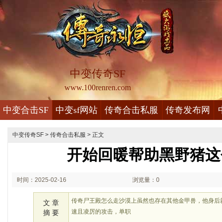
中变传奇SF
www.100renren.com
中变合击SF
中变sf网站
传奇合击私服
传奇发布网
中变传奇SF
>
传奇合击私服
> 正文
开始回暖帮助黑野猪这
时间：2025-02-16
浏览量：0
01:02
传奇尸王殿怎么走沙漠上虽然也存在其他金甲兽，他身后
文 章
速且凌厉的攻击，单职
摘 要