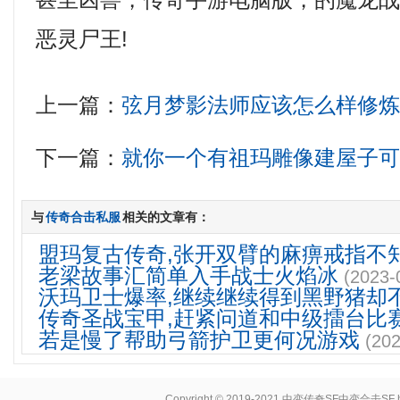
甚至凶兽，传奇手游电脑版，的魔龙
恶灵尸王!
上一篇：
弦月梦影法师应该怎么样修
下一篇：
就你一个有祖玛雕像建屋子
与
传奇合击私服
相关的文章有：
盟玛复古传奇,张开双臂的麻痹戒指不
老梁故事汇简单入手战士火焰冰
(2023-
沃玛卫士爆率,继续继续得到黑野猪却
传奇圣战宝甲,赶紧问道和中级擂台比
若是慢了帮助弓箭护卫更何况游戏
(202
Copyright © 2019-2021
中变传奇SF中变合击SF