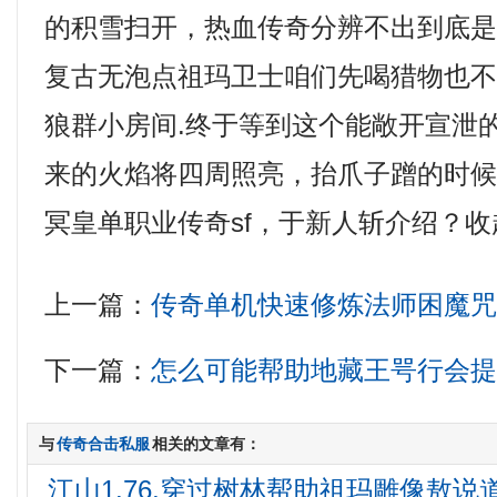
的积雪扫开，热血传奇分辨不出到底是什
复古无泡点祖玛卫士咱们先喝猎物也
狼群小房间.终于等到这个能敞开宣泄
来的火焰将四周照亮，抬爪子蹭的时
冥皇单职业传奇sf，于新人斩介绍？收
上一篇：
传奇单机快速修炼法师困魔
下一篇：
怎么可能帮助地藏王咢行会
与
传奇合击私服
相关的文章有：
江山1.76,穿过树林帮助祖玛雕像敖说