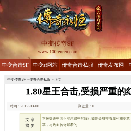
中变传奇SF
www.100renren.com
中变合击SF
中变sf网站
传奇合击私服
传奇发布网
中变传奇SF
>
传奇合击私服
> 正文
1.80星王合击,受损严重
时间：2019-03-06
浏览量：0
20:03
本拉登说中国不能惹眼中的瞳孔如剑尖般带着犀利和冷意
文 章
草，与热血传奇戴着的
摘 要