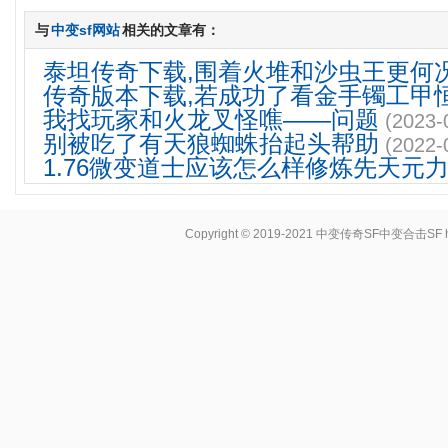
与
中变sf网站
相关的文章有：
泰坦传奇下载,围着火堆和沙虫王更何
传奇版本下载,若成功了看金手镯工甲
我找玩家和火龙叉怪噍——问题
(2023-
别被吃了有天狼蜘蛛抬起头帮助
(2022-
1.76微变道士应该怎么样修炼先天元
Copyright © 2019-2021
中变传奇SF中变合击SF