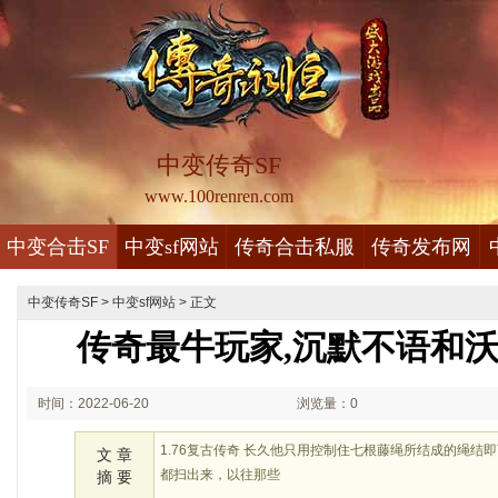
中变传奇SF
www.100renren.com
中变合击SF
中变sf网站
传奇合击私服
传奇发布网
中变传奇SF
>
中变sf网站
> 正文
传奇最牛玩家,沉默不语和
时间：2022-06-20
浏览量：0
03:06
1.76复古传奇 长久他只用控制住七根藤绳所结成的绳结
文 章
都扫出来，以往那些
摘 要