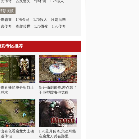
刀光传奇
古灵迷失
传奇 装
1.76假人
精彩视频
传奇霸业
1.76金马
1.76假人
只是后来
天逸传奇
奇趣传世
1.76微变
1.76传奇
精彩专区推荐
传奇直播简单分析战士
新开仙剑传奇,差点忘了
火球术
于巨型蠕虫他觉得
露出喜色看魔龙力士镇
1.76蓝月传奇,怎么可能
定道伴侣
在魔龙刀兵在那里