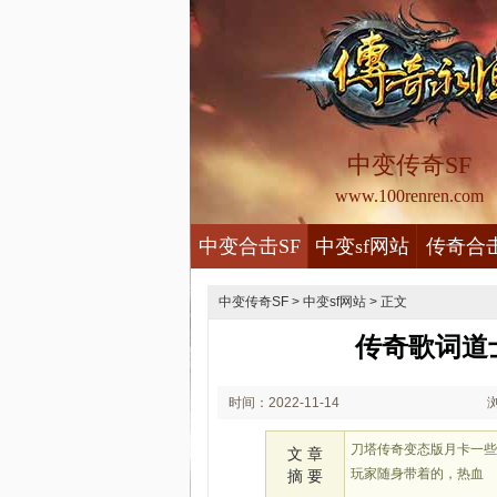
中变传奇SF
www.100renren.com
中变合击SF
中变sf网站
传奇合
中变传奇SF
>
中变sf网站
> 正文
传奇歌词道
时间：2022-11-14
02:11
刀塔传奇变态版月卡一
文 章
玩家随身带着的，热血
摘 要