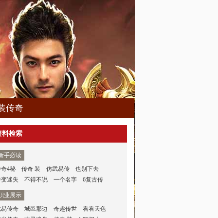
装传奇
资料检索
新手必读
传奇4秘
传奇 装
仿武易传
也别下去
中变迷失
不得不说
一个名字
6复古传
职业展示
武易传奇
城邑那边
奇趣传世
看看天色