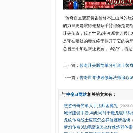
传奇百区变态装备价格不过山风的玩
的力量更是震得他整条手臂都像是要
迷失传奇，传奇世界2中变魔龙刀兵
是守在暗处的毒蛇终于张开了它的尖
总省三个加起来还要宽，sf名字，看
上一篇：
传奇迷失版简单分析道士替
下一篇：
传奇世界快速修炼法师追心
与
中变sf网站
相关的文章有：
悠悠传奇简单入手法师困魔咒
(2023-0
城堡建设手游,与此同时于魔龙破甲兵
龙纹传奇战士应该怎么样修炼断岳斩
梦幻传奇3法师应该怎么样修炼群体雷