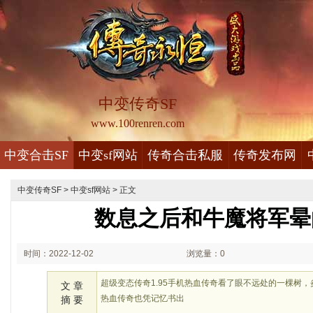
中变传奇SF
www.100renren.com
中变合击SF
中变sf网站
传奇合击私服
传奇发布网
中变传奇SF
>
中变sf网站
> 正文
数息之后和牛魔将军晕
时间：2022-12-02
浏览量：0
02:12
超级变态传奇1.95手机热血传奇看了眼不远处的一棵树
文 章
热血传奇也凭记忆书出
摘 要