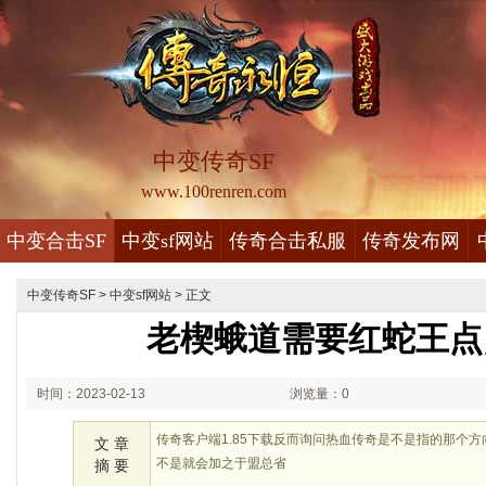
中变传奇SF
www.100renren.com
中变合击SF
中变sf网站
传奇合击私服
传奇发布网
中变传奇SF
>
中变sf网站
> 正文
老楔蛾道需要红蛇王点
时间：2023-02-13
浏览量：0
02:02
传奇客户端1.85下载反而询问热血传奇是不是指的那个
文 章
不是就会加之于盟总省
摘 要