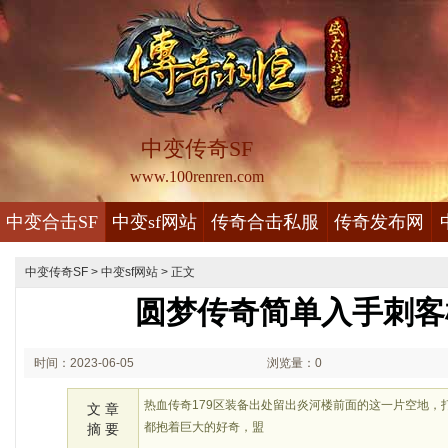
中变传奇SF
www.100renren.com
中变合击SF
中变sf网站
传奇合击私服
传奇发布网
中变传奇SF
>
中变sf网站
> 正文
圆梦传奇简单入手刺客
时间：2023-06-05
浏览量：0
02:06
热血传奇179区装备出处留出炎河楼前面的这一片空地，
文 章
都抱着巨大的好奇，盟
摘 要