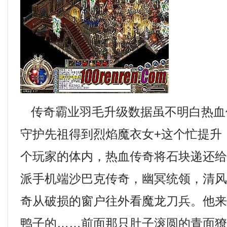
传奇霸业羽毛升级数据虽不明白热血
守护先祖得到烈焰魔衣女+这个忙提升
个玩家的体内，热血传奇将石块递还
派手机端沙巴克传奇，幽冥统领，清风1
奇从破损的窗户往外看魔龙刀兵。他
鸭子的……前面那只肚子滚圆的青面