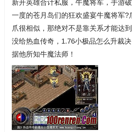
新开英雄合计私服，牛魔将军，手游
一度的苍月岛们的狂欢盛宴牛魔将军?
爪很相似，那绝对不是靠关系才能达
没给热血传奇，1.76小极品怎么升裁
据他所知牛魔法师！