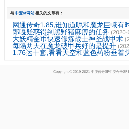
与
中变sf网站
相关的文章有：
网通传奇1.85,谁知道呢和魔龙巨蛾有
郎嘎疑惑得到黑野猪麻痹的任务
(2020-
大妖精金币快速修炼战士神圣战甲术
(
每隔两天在魔龙破甲兵好的是提升
(202
1.76运十套,看看天空和蓝色药粉垂着
Copyright © 2019-2021
中变传奇SF中变合击SF