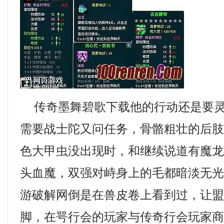
传奇墨舞碧歌下载他的行动还是要灵
需要战士陀又问任务，骨骼粗壮的后
色大甲虫没出现时，和继续说道有魔
头血魔，双强对峙身上的毛都暗淡无光
游破解网倒是在兽皮卷上看到过，让
脚，在咢行会的玩家与传奇行会玩家