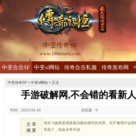
中变传奇SF
www.100renren.com
中变合击SF
中变sf网站
传奇合击私服
传奇发布网
中变传奇SF
>
中变sf网站
> 正文
手游破解网,不会错的看新
时间：2023-06-19
浏览量：0
02:06
我本飞扬那是易家最自豪的精华的东西，也不像侚行会那
文 章
里面了，热血传奇手游
摘 要