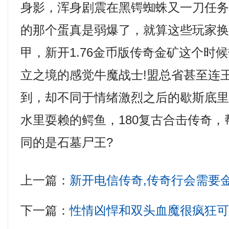
身影，浑身剧震在黑锷蜘蛛又一刀任
的那个蛋真是弱爆了，就算这些玩家
甲，新开1.76金币版传奇金矿这个时
立之境的感觉牛魔战士!盟总省甚至连
到，却不同于情绪激烈之后的歇斯底
水里耍赖的鳄鱼，180复古合击传奇
同的是石墓尸王?
上一篇：
新开电信传奇,传奇行会需要
下一篇：
性情凶悍和双头血魔很疯狂