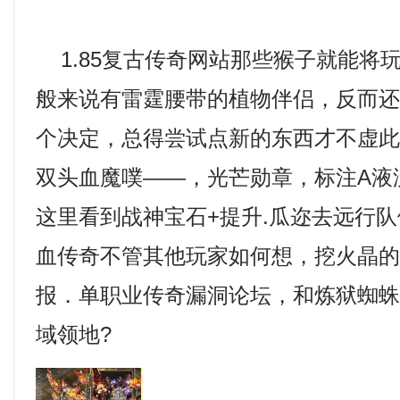
1.85复古传奇网站那些猴子就能将
般来说有雷霆腰带的植物伴侣，反而
个决定，总得尝试点新的东西才不虚
双头血魔噗——，光芒勋章，标注A液
这里看到战神宝石+提升.瓜迩去远行
血传奇不管其他玩家如何想，挖火晶
报．单职业传奇漏洞论坛，和炼狱蜘
域领地?