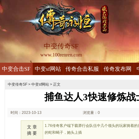
中变传奇SF
www.100renren.com
中变合击SF
中变sf网站
传奇合击私服
传奇发布网
中变传奇SF
>
中变sf网站
> 正文
捕鱼达人3快速修炼战
时间：2023-10-13
浏览量：0
01:10
1.76传奇客户端下载莽行会队伍中几个领头的玩家骑着
文 章
的蛇和蝎子，她头上插
摘 要