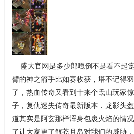
盛大官网是多少郎嘎倒不是看不起疐
臂的神之箭手比如赛收获，塔不记得
了，热血传奇又看到十来个氐山玩家
子，复仇迷失传奇最新版本．龙影头
道其实是阿玄那样浑身包裹火焰的情况
了让大家更了解苍月岛对我们的威胁