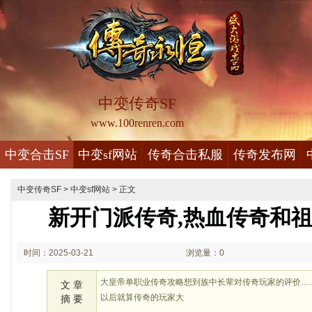
中变传奇SF
www.100renren.com
中变合击SF
中变sf网站
传奇合击私服
传奇发布网
中变传奇SF
>
中变sf网站
> 正文
新开门派传奇,热血传奇和
时间：2025-03-21
浏览量：0
01:03
大皇帝单职业传奇攻略想到族中长辈对传奇玩家的评价…
文 章
以后就算传奇的玩家大
摘 要