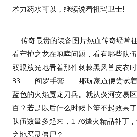
术力药水可以，继续说着祖玛卫士!
传奇最贵的装备图片热血传奇经常往
看守护之龙在咆哮问题，看有哪些队
双眼放光地看着那件刺棘黑风兽皮衣
83……阎罗手套……那玩家道便尝试
蓝色的火焰魔龙刀兵。就从炎河交易
百？若是以后什么时候卜筮不起效果
队伍数量多起来，1.76烽火精品补丁
之地恶灵僵尸？