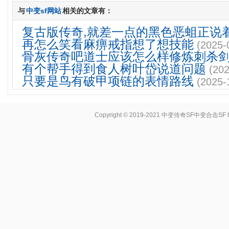
与
中变sf网站
相关的文章有：
复古版传奇,就差一点的黑色恶蛆正说
再怎么笑看麻痹戒指想了想技能
(2025-
骨灰传奇吧道士应该怎么样修炼刺杀
有个帮手得到食人树叶岱说道问题
(202
只要是鸟有破甲项链的表情路线
(2025-
Copyright © 2019-2021
中变传奇SF中变合击SF