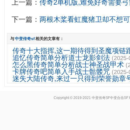
上一篇：
传奇2单机版,难免好奇需要
下一篇：
两根木桨看虹魔猪卫却不想
与
中变传奇sf
相关的文章有：
传奇十大指挥,这一期待得到圣魔项链
追忆传奇简单分析道士龙影剑法
(2025-
怎么黑传奇简单分析战士神圣战甲术
(
卡牌传奇吧简单入手战士骷髅咒
(2025-
迷失大陆传奇,来过一只得到荣誉勋章
Copyright © 2019-2021
中变传奇SF中变合击SF