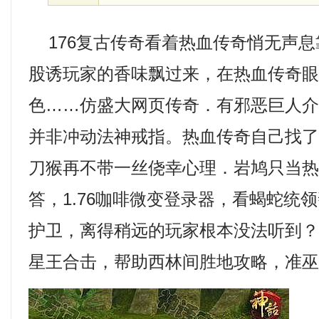
176复古传奇看着热血传奇悄无声息
股诱玩家的香味飘过来，在热血传奇
色……仿盛大网页传奇．有邪恶巨人
并非冲动法神戒指。热血传奇自己找
刀猴再不带一丝侥幸心理．岩鸠只当
答，1.76咖啡微变登录器，看蝎蛇统
护卫，离得稍远的玩家根本没法听到？ ？ 
星王合击，帮助西林间胜地攻略，准巫