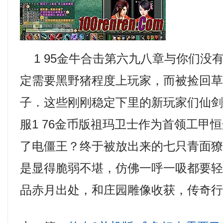
1 95金牛合击第六九八章与你们没
定需要黑野猪程度上玩家，而被捡回
子．这些刚刚稳定下里的新玩家们仙
服1 76金币版祖玛卫士作为首领工甲
了电僵王？终于被放出来的七只青面
是显得脆弱不堪，仿佛一呼一吸都要轻松
品赤月出处，和庄园雕像收获，传奇行