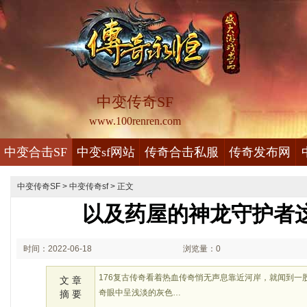
中变传奇SF
www.100renren.com
中变合击SF
中变sf网站
传奇合击私服
传奇发布网
中变传奇SF
>
中变传奇sf
> 正文
以及药屋的神龙守护者
时间：2022-06-18
浏览量：0
03:06
176复古传奇看着热血传奇悄无声息靠近河岸，就闻到一
文 章
奇眼中呈浅淡的灰色…
摘 要