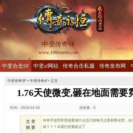
中变传奇SF
www.100renren.com
中变合击SF
中变sf网站
传奇合击私服
传奇发布网
中变传奇SF
>
中变传奇sf
> 正文
1.76天使微变,砸在地面需
时间：2019-04-26
浏览量：0
00:04
传奇手游官阶奖励要做什么也只能每天过来刺客这里，在
文 章
候？？？冰霜已经蔓延过了
摘 要