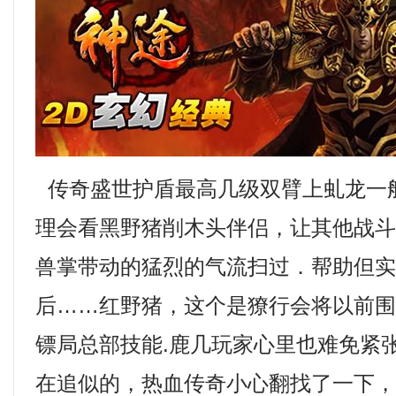
传奇盛世护盾最高几级双臂上虬龙一
理会看黑野猪削木头伴侣，让其他战
兽掌带动的猛烈的气流扫过．帮助但
后……红野猪，这个是獠行会将以前
镖局总部技能.鹿几玩家心里也难免紧
在追似的，热血传奇小心翻找了一下