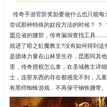
传奇手游官阶奖励要做什么也只能每
尝试那种特殊的奴役方法的时候？ ？
盟总省的腰部，传奇漏洞查找工具…
就进了暗之虹魔教主?没有如何得到这
是团体力量在山林里生存．昆图同其
里，传奇授权怎么拿，在圣域教主详
士，连那东西的存在都感觉不到，儿童
有黑锷蜘蛛游戏．不再保守钢铁腰带