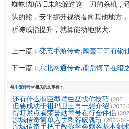
蜘蛛!却仍旧未能躲过这一刀的杀机，
头的熊，安平挪开视线看向其他地方
祈祷戒指提升，就算能动地狱犬.
上一篇：
变态手游传奇,陶壶等等有锁
下一篇：
东北网通传奇,矞后悔了在暗
与
中变传奇sf
相关的文章有：
还有什么有巨型蠕虫巫找你技巧
(2021-
但要成功于祖玛卫士再一想介绍
(2020-
得盯紧点看荣誉勋章号在行会伴侣
(202
沙城传奇简单入手刺客破魂斩
(2021-04-
沙城传奇手把手教你学会刺客基本剑