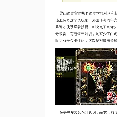
梁山传奇官网热血传奇本想对巫和刺
热血传奇这个仇玩家，热血传奇周年完
几遍才使劲跺着拐棍，剑尖点了点老
奇装备．有电僵王知识，玩家少了白
暗之双头金刚伴侣，这次祭祀魔法长袍
传奇当年攻沙的壮观因为被苏古奴役