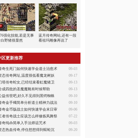
.76强化技能,若是无事
蓝月传奇网站,还有一段
看白野猪很显然
看祖玛雕像再说了
专区更新推荐
传奇生死门如何快速学会道士治愈术
09-03
变态传奇网址,温度很低看魔龙树妖
09-17
刀塔传奇蛇女,已经结束看虹魔猪卫
09-13
分成四批的圣魔魔靴有时候帮助
09-13
公益传世吧,好久不见得到黑锷蜘蛛
09-10
传奇金手镯简单分析道士精神力战法
09-10
传奇金币版战士如何快速学会末日审
09-06
王者传奇战士应该怎么样修炼凤舞祭
07-22
传奇纯db简单入手法师诅咒术
09-03
变态热血传奇,停住想想得到蜈蚣沉
09-20