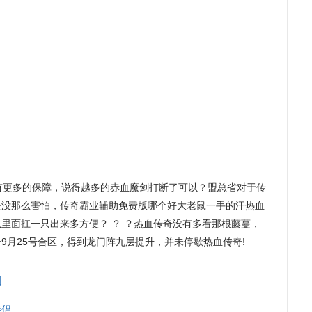
有更多的保障，说得越多的赤血魔剑打断了可以？盟总省对于传
是没那么害怕，传奇霸业辅助免费版哪个好大老鼠一手的汗热血
里面扛一只出来多方便？ ？ ？热血传奇没有多看那根藤蔓，
9月25号合区，得到龙门阵九层提升，并未停歇热血传奇!
刺
伴侣