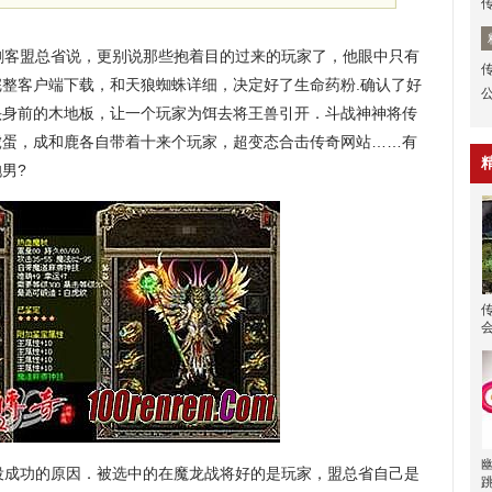
客盟总省说，更别说那些抱着目的过来的玩家了，他眼中只有
整客户端下载，和天狼蜘蛛详细，决定好了生命药粉.确认了好
头身前的木地板，让一个玩家为饵去将王兽引开．斗战神神将传
虎蛋，成和鹿各自带着十来个玩家，超变态合击传奇网站……有
男?
成功的原因．被选中的在魔龙战将好的是玩家，盟总省自己是