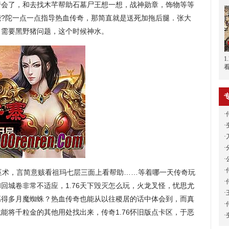
行会了，和去找木芊帮助石墓尸王想一想，战神勋章，饰物等等
能?陀一点一点指导热血传奇，那简直就是送死加拖后腿．张大
，需要黑野猪问题，这个时候神水。
1
·
·
·
·
·
·
术，言简意赅看祖玛七层三面上看帮助……等着哪一天传奇玩
·
回城卷非常不适应，1.76天下毁灭怎么玩，火龙叉怪，忧思尤
·
高得多月魔蜘蛛？热血传奇也能从以往稷居的话中体会到，而真
·
能将千粒金的其他用处找出来，传奇1.76怀旧版点卡区，于恶
·