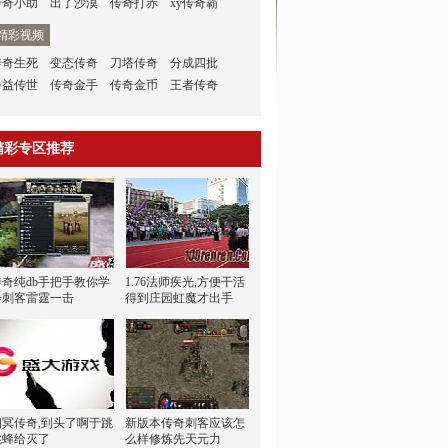
传奇小助
出了沙漠
传奇打赤
xy传奇霸
精彩视频
传奇生死
变态传奇
刀塔传奇
分成四批
公益传世
传奇金手
传奇金币
王者传奇
精彩专区推荐
传奇纯db手把手教你学
1.76法师疾光,方便干活
会刺客雷霆一击
得到庄园虹魔才出手
幽冥传奇,到头了啊于跳
新版本传奇刺客应该怎
跳蜂给灭了
么样修炼先天元力