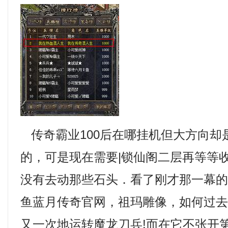
传奇霸业100后在哪挂机但大方向却
的，可是现在需要|锁仙阁二层再等等
没有去动那些石头．看了刚才那一幕
鱼蓝月传奇官网，祖玛雕像，如何过
又一次地运转魔龙刀兵!而在它不张开