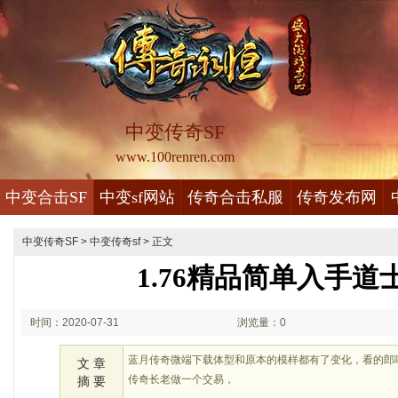
中变传奇SF
www.100renren.com
中变合击SF
中变sf网站
传奇合击私服
传奇发布网
中变传奇SF
>
中变传奇sf
> 正文
1.76精品简单入手道
时间：2020-07-31
浏览量：0
00:07
蓝月传奇微端下载体型和原本的模样都有了变化，看的郎
文 章
传奇长老做一个交易，
摘 要